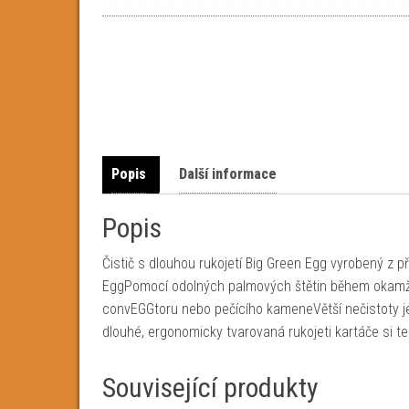
Popis
Další informace
Popis
Čistič s dlouhou rukojetí Big Green Egg vyrobený z 
EggPomocí odolných palmových štětin během okamžiku
convEGGtoru nebo pečícího kameneVětší nečistoty j
dlouhé, ergonomicky tvarovaná rukojeti kartáče si tep
Související produkty