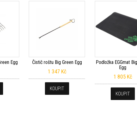
 Green Egg
Čistič roštu Big Green Egg
Podložka EGGmat Big
Egg
1 347
Kč
1 805
Kč
KOUPIT
KOUPIT