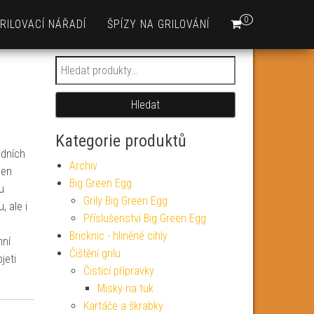
0
RILOVACÍ NÁŘADÍ
ŠPÍZY NA GRILOVÁNÍ
Hledat:
Hledat
Kategorie produktů
odních
Archiv
een
Big Green Egg
u
Grily Big Green Egg
, ale i
Příslušenství Big Green Egg
Bricknic - hliněné cihly
hní
Čištění grilu
jeti
Čistící přípravky
Misky na tuk
Kartáče a škrabky