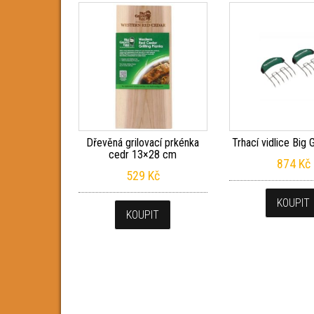
Dřevěná grilovací prkénka
Trhací vidlice Big
cedr 13×28 cm
874
Kč
529
Kč
KOUPIT
KOUPIT