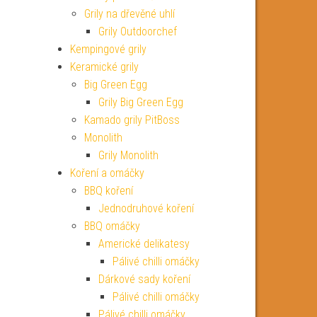
Grily na dřevěné uhlí
Grily Outdoorchef
Kempingové grily
Keramické grily
Big Green Egg
Grily Big Green Egg
Kamado grily PitBoss
Monolith
Grily Monolith
Koření a omáčky
BBQ koření
Jednodruhové koření
BBQ omáčky
Americké delikatesy
Pálivé chilli omáčky
Dárkové sady koření
Pálivé chilli omáčky
Pálivé chilli omáčky