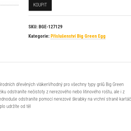
KOUPIT
SKU:
BGE-127129
Kategorie:
Příslušenství Big Green Egg
přírodních dřevěných vlákenVhodný pro všechny typy grilů Big Green
 odstraníte nečistoty z nerezového nebo litinového roštu, ale i z
ednoduše odstraníte pomocí nerezové škrabky na vrchní straně kartá
lo udržíte od těl