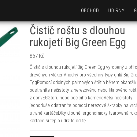
OBCHOD
UDÍRNY
G
Čistič roštu s dlouhou
rukojetí Big Green Egg
867
Kč
Čistič s dlouhou rukojetí Big Green Egg vyrobený z přír
dřevěných vlákenVhodný pro všechny typy grilů Big Gr
EggPomocí odolných palmových štětin během okamžik
odstraníte nečistoty z nerezového nebo litinového roštu
z convEGGtoru nebo pečícího kameneVětší nečistoty
jednoduše odstraníte pomocí nerezové škrabky na vrc
straně kartáčeDíky dlouhé, ergonomicky tvarovaná ruko
kartáče si teplo udržíte od těl