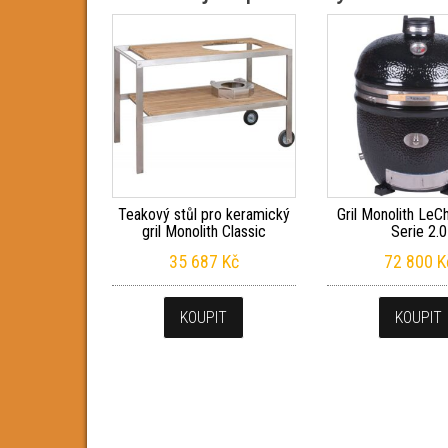
Teakový stůl pro keramický
Gril Monolith Le
gril Monolith Classic
Serie 2.0
35 687
Kč
72 800
K
KOUPIT
KOUPIT