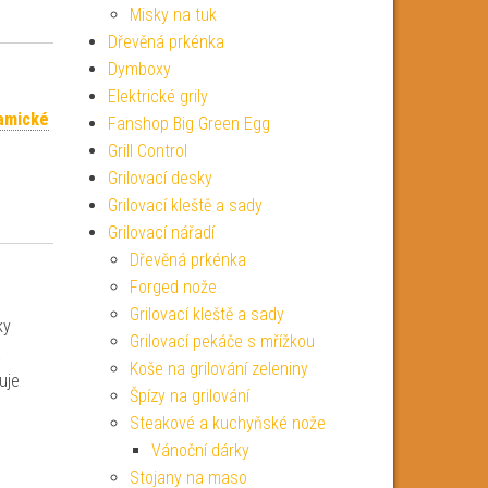
Misky na tuk
Dřevěná prkénka
Dymboxy
Elektrické grily
amické
Fanshop Big Green Egg
Grill Control
Grilovací desky
Grilovací kleště a sady
Grilovací nářadí
Dřevěná prkénka
Forged nože
Grilovací kleště a sady
ky
Grilovací pekáče s mřížkou
a
Koše na grilování zeleniny
uje
Špízy na grilování
Steakové a kuchyňské nože
Vánoční dárky
Stojany na maso