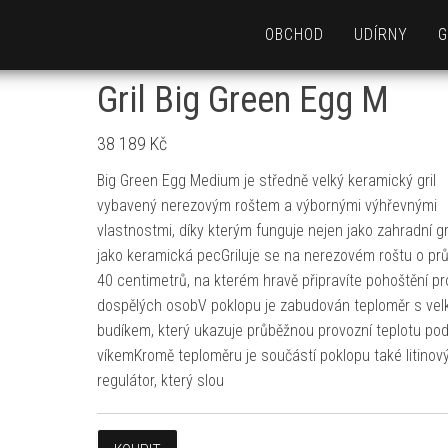
OBCHOD
UDÍRNY
G
Gril Big Green Egg M
38 189
Kč
Big Green Egg Medium je středně velký keramický gril
vybavený nerezovým roštem a výbornými výhřevnými
vlastnostmi, díky kterým funguje nejen jako zahradní gril
jako keramická pecGriluje se na nerezovém roštu o pr
40 centimetrů, na kterém hravě připravíte pohoštění pr
dospělých osobV poklopu je zabudován teploměr s ve
budíkem, který ukazuje průběžnou provozní teplotu po
víkemKromě teploměru je součástí poklopu také litinov
regulátor, který slou