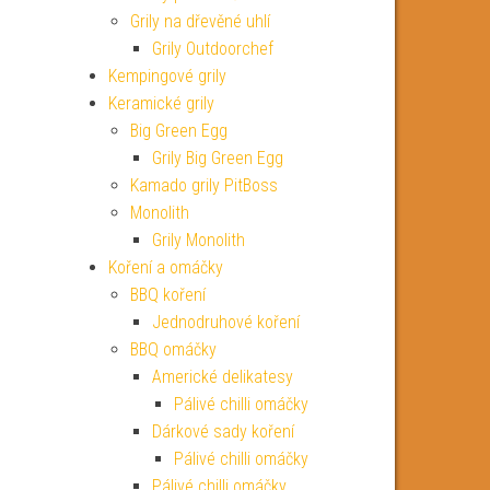
Grily na dřevěné uhlí
Grily Outdoorchef
Kempingové grily
Keramické grily
Big Green Egg
Grily Big Green Egg
Kamado grily PitBoss
Monolith
Grily Monolith
Koření a omáčky
BBQ koření
Jednodruhové koření
BBQ omáčky
Americké delikatesy
Pálivé chilli omáčky
Dárkové sady koření
Pálivé chilli omáčky
Pálivé chilli omáčky