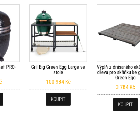
Chef PRO-
Gril Big Green Egg Large ve
Výplň z drásaného ak
stole
dřeva pro skříňku ke g
Green Egg
č
100 984
Kč
3 784
Kč
KOUPIT
KOUPIT