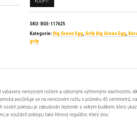
KOUPIT
SKU:
BGE-117625
Kategorie:
Big Green Egg
,
Grily Big Green Egg
,
Ker
grily
il vybavený nerezovým roštem a výbornými výhřevnými vlastnostmi, dí
keramická pecGriluje se na nerezovém roštu o průměru 40 centimetrů, n
ých osobV poklopu je zabudován teploměr s velkým budíkem, který ukaz
je součástí poklopu také litinový regulátor, který slou