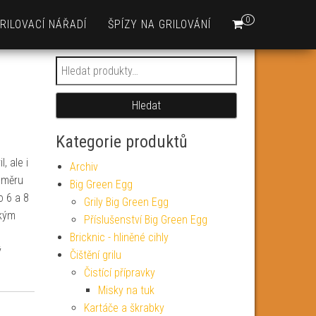
0
RILOVACÍ NÁŘADÍ
ŠPÍZY NA GRILOVÁNÍ
Hledat:
Hledat
Kategorie produktů
, ale i
Archiv
ůměru
Big Green Egg
o 6 a 8
Grily Big Green Egg
lkým
Příslušenství Big Green Egg
d
Bricknic - hliněné cihly
ý
Čištění grilu
Čistící přípravky
Misky na tuk
Kartáče a škrabky