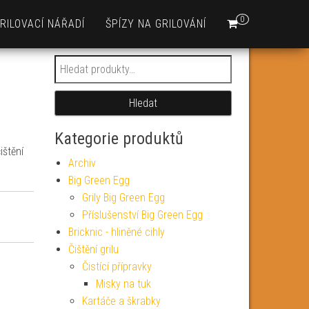
0
RILOVACÍ NÁŘADÍ
ŠPÍZY NA GRILOVÁNÍ
Hledat:
Hledat
Kategorie produktů
ištění
Archiv
Big Green Egg
Grily Big Green Egg
Příslušenství Big Green Egg
Bricknic - hliněné cihly
Čištění grilu
Čistící přípravky
Misky na tuk
Kartáče a škrabky