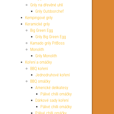
Grily na dřevěné uhlí
Grily Outdoorchef
Kempingové grily
Keramické grily
Big Green Egg
Grily Big Green Egg
Kamado grily PitBoss
Monolith
Grily Monolith
Koření a omáčky
BBQ koření
Jednodruhové koření
BBQ omáčky
Americké delikatesy
Pálivé chilli omáčky
Dárkové sady koření
Pálivé chilli omáčky
Pálivé chilli omáčky