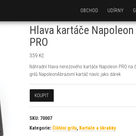
OBCHOD
UDÍRNY
G
Hlava kartáče Napoleon
PRO
359
Kč
Náhradní hlava nerezového kartáče Napoleon PRO na č
grilů NapoleonAbrazivní kartáč navíc jako dárek
KOUPIT
SKU:
70007
Kategorie:
Čištění grilu
,
Kartáče a škrabky