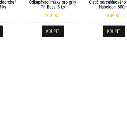
tdoorchef
Odkapávací misky pro grily
Čistič porcelánového
3 ks
Pit Boss, 6 ks
Napoleon, 500m
220
Kč
349
Kč
KOUPIT
KOUPIT