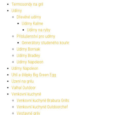
Termosondy na gril
Udírny
Dřevěné udírny
Udírny Kalme
Udírny na ryby
Příslušenství pro udírny
Generátory studeného kouře
Udírny Borniak
Udírny Bradley
Udírny Napoleon
Udírny Napoleon
Uhlí a štěpky Big Green Egg
Uzení na grilu
Valhal Outdoor
Venkovní kuchyně
Venkovní kuchyně Brabura Grills
Venkovní kuchyně Outdoorchef
Vestavné grily