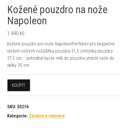
Kožené pouzdro na nože
Napoleon
1 990
Kč
Kožené pouzdro pro nože NapoleonPerfektní pro bezpečné
uložení ostrých nožůŠířka pouzdra 31,5 cmVýška pouzdra
37,5 cm – pohodlně byste měli do pouzdra umístit nože do
délky 35 cm
KOUPIT
SKU:
55216
Kategorie:
Zástěry a rukavice