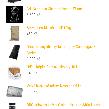
Gril Napoleon Charcoal Kettle 57 cm
6 690
Kč
Servis Les Dřevěné uhlí 10kg
459
Kč
Oboustranný litinový tál pro grily Campingaz 3
Series
1 099
Kč
Udící štěpka Borniak Hickory 10 l
649
Kč
Velké hliníkové misky Napoleon 5 ks
339
Kč
BBQ grilovací koření Garlic Jalapeno 340g Heath