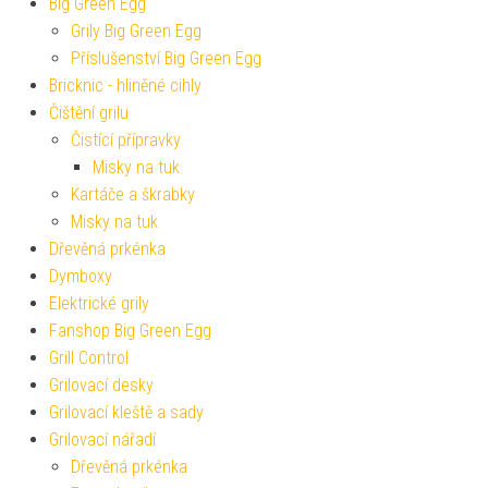
Big Green Egg
Grily Big Green Egg
Příslušenství Big Green Egg
Bricknic - hliněné cihly
Čištění grilu
Čistící přípravky
Misky na tuk
Kartáče a škrabky
Misky na tuk
Dřevěná prkénka
Dymboxy
Elektrické grily
Fanshop Big Green Egg
Grill Control
Grilovací desky
Grilovací kleště a sady
Grilovací nářadí
Dřevěná prkénka