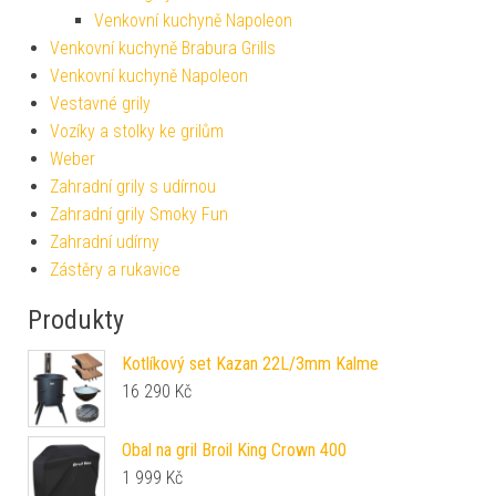
Venkovní kuchyně Napoleon
Venkovní kuchyně Brabura Grills
Venkovní kuchyně Napoleon
Vestavné grily
Vozíky a stolky ke grilům
Weber
Zahradní grily s udírnou
Zahradní grily Smoky Fun
Zahradní udírny
Zástěry a rukavice
Produkty
Kotlíkový set Kazan 22L/3mm Kalme
16 290
Kč
Obal na gril Broil King Crown 400
1 999
Kč