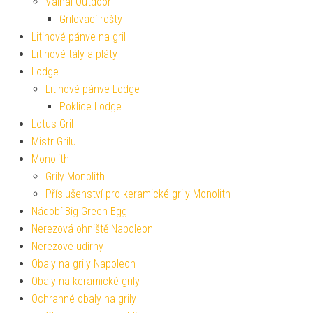
Valhal Outdoor
Grilovací rošty
Litinové pánve na gril
Litinové tály a pláty
Lodge
Litinové pánve Lodge
Poklice Lodge
Lotus Gril
Mistr Grilu
Monolith
Grily Monolith
Příslušenství pro keramické grily Monolith
Nádobí Big Green Egg
Nerezová ohniště Napoleon
Nerezové udírny
Obaly na grily Napoleon
Obaly na keramické grily
Ochranné obaly na grily