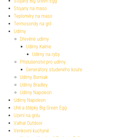
Stojany Big Green Egg
Stojany na maso
Teploměry na maso
Termosondy na gril
Udírny
Dřevěné udírny
Udírny Kalme
Udírny na ryby
Příslušenství pro udírny
Generátory studeného kouře
Udírny Borniak
Udírny Bradley
Udírny Napoleon
Udírny Napoleon
Uhlí a štěpky Big Green Egg
Uzení na grilu
Valhal Outdoor
Venkovní kuchyně