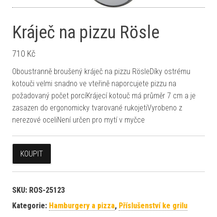
Kráječ na pizzu Rösle
710
Kč
Oboustranně broušený kráječ na pizzu RösleDíky ostrému
kotouči velmi snadno ve vteřině naporcujete pizzu na
požadovaný počet porcíKrájecí kotouč má průměr 7 cm a je
zasazen do ergonomicky tvarované rukojetiVyrobeno z
nerezové oceliNení určen pro mytí v myčce
KOUPIT
SKU:
ROS-25123
Kategorie:
Hamburgery a pizza
,
Příslušenství ke grilu