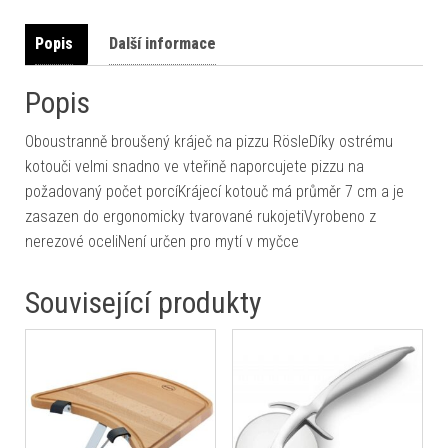
Popis
Další informace
Popis
Oboustranně broušený kráječ na pizzu RösleDíky ostrému
kotouči velmi snadno ve vteřině naporcujete pizzu na
požadovaný počet porcíKrájecí kotouč má průměr 7 cm a je
zasazen do ergonomicky tvarované rukojetiVyrobeno z
nerezové oceliNení určen pro mytí v myčce
Související produkty