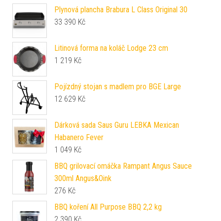
Plynová plancha Brabura L Class Original 30
33 390
Kč
Litinová forma na koláč Lodge 23 cm
1 219
Kč
Pojízdný stojan s madlem pro BGE Large
12 629
Kč
Dárková sada Saus Guru LEBKA Mexican
Habanero Fever
1 049
Kč
BBQ grilovací omáčka Rampant Angus Sauce
300ml Angus&Oink
276
Kč
BBQ koření All Purpose BBQ 2,2 kg
2 390
Kč