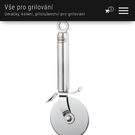
Vše pro grilování
0
Omáčky, koření, příslušenství pro grilování