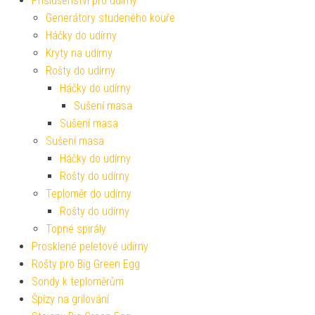
Příslušenství pro udírny
Generátory studeného kouře
Háčky do udírny
Kryty na udírny
Rošty do udírny
Háčky do udírny
Sušení masa
Sušení masa
Sušení masa
Háčky do udírny
Rošty do udírny
Teploměr do udírny
Rošty do udírny
Topné spirály
Prosklené peletové udírny
Rošty pro Big Green Egg
Sondy k teploměrům
Špízy na grilování