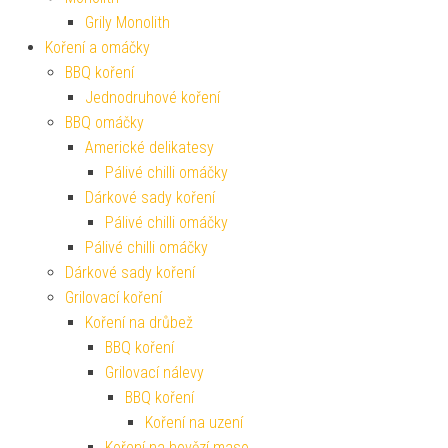
Grily Monolith
Koření a omáčky
BBQ koření
Jednodruhové koření
BBQ omáčky
Americké delikatesy
Pálivé chilli omáčky
Dárkové sady koření
Pálivé chilli omáčky
Pálivé chilli omáčky
Dárkové sady koření
Grilovací koření
Koření na drůbež
BBQ koření
Grilovací nálevy
BBQ koření
Koření na uzení
Koření na hovězí maso