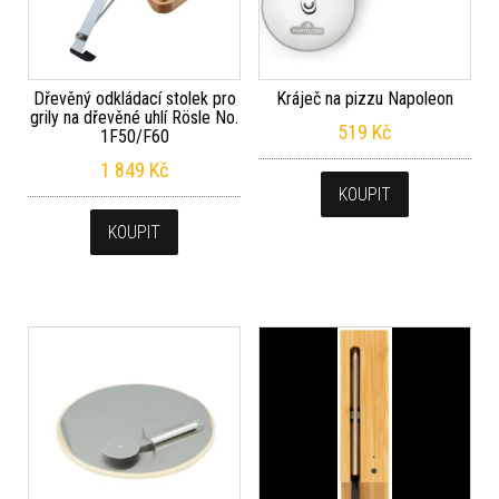
Dřevěný odkládací stolek pro
Kráječ na pizzu Napoleon
grily na dřevěné uhlí Rösle No.
519
Kč
1F50/F60
1 849
Kč
KOUPIT
KOUPIT