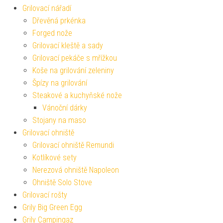
Grilovací nářadí
Dřevěná prkénka
Forged nože
Grilovací kleště a sady
Grilovací pekáče s mřížkou
Koše na grilování zeleniny
Špízy na grilování
Steakové a kuchyňské nože
Vánoční dárky
Stojany na maso
Grilovací ohniště
Grilovací ohniště Remundi
Kotlíkové sety
Nerezová ohniště Napoleon
Ohniště Solo Stove
Grilovací rošty
Grily Big Green Egg
Grily Campingaz