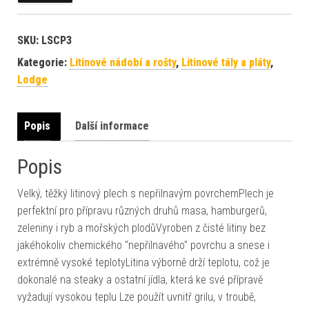
SKU:
LSCP3
Kategorie:
Litinové nádobí a rošty
,
Litinové tály a pláty
,
Lodge
Popis
Další informace
Popis
Velký, těžký litinový plech s nepřilnavým povrchemPlech je
perfektní pro přípravu různých druhů masa, hamburgerů,
zeleniny i ryb a mořských plodůVyroben z čisté litiny bez
jakéhokoliv chemického "nepřilnavého" povrchu a snese i
extrémně vysoké teplotyLitina výborně drží teplotu, což je
dokonalé na steaky a ostatní jídla, která ke své přípravě
vyžadují vysokou teplu Lze použít uvnitř grilu, v troubě,