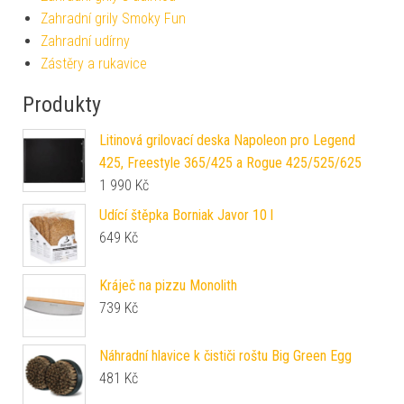
Zahradní grily Smoky Fun
Zahradní udírny
Zástěry a rukavice
Produkty
Litinová grilovací deska Napoleon pro Legend
425, Freestyle 365/425 a Rogue 425/525/625
1 990
Kč
Udící štěpka Borniak Javor 10 l
649
Kč
Kráječ na pizzu Monolith
739
Kč
Náhradní hlavice k čističi roštu Big Green Egg
481
Kč