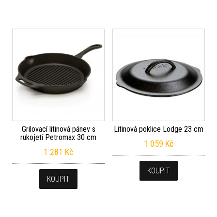
Grilovací litinová pánev s
Litinová poklice Lodge 23 cm
rukojetí Petromax 30 cm
1 059
Kč
1 281
Kč
KOUPIT
KOUPIT