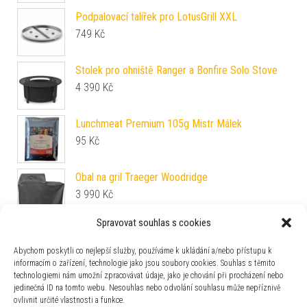
Podpalovací talířek pro LotusGrill XXL
749
Kč
Stolek pro ohniště Ranger a Bonfire Solo Stove
4 390
Kč
Lunchmeat Premium 105g Mistr Málek
95
Kč
Obal na gril Traeger Woodridge
3 990
Kč
Spravovat souhlas s cookies
Sada špízů Monolith
1 233
Kč
Abychom poskytli co nejlepší služby, používáme k ukládání a/nebo přístupu k
informacím o zařízení, technologie jako jsou soubory cookies. Souhlas s těmito
technologiemi nám umožní zpracovávat údaje, jako je chování při procházení nebo
Sada tří litinových pánví Lodge
jedinečná ID na tomto webu. Nesouhlas nebo odvolání souhlasu může nepříznivě
4 219
Kč
ovlivnit určité vlastnosti a funkce.