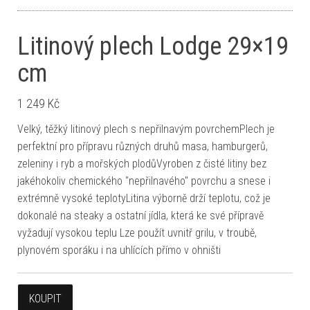
Litinový plech Lodge 29×19
cm
1 249
Kč
Velký, těžký litinový plech s nepřilnavým povrchemPlech je
perfektní pro přípravu různých druhů masa, hamburgerů,
zeleniny i ryb a mořských plodůVyroben z čisté litiny bez
jakéhokoliv chemického "nepřilnavého" povrchu a snese i
extrémně vysoké teplotyLitina výborně drží teplotu, což je
dokonalé na steaky a ostatní jídla, která ke své přípravě
vyžadují vysokou teplu Lze použít uvnitř grilu, v troubě,
plynovém sporáku i na uhlících přímo v ohništi
KOUPIT