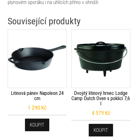
plynovém sporáku i na uhlících přímo v ohništi
Související produkty
Litinová pánev Napoleon 24
Dvojitý litinový hrnec Lodge
cm
Camp Dutch Oven s poklicí 7,6
l
1 290
Kč
4 579
Kč
KOUPIT
KOUPIT