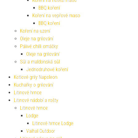
Koření na hovězí maso
BBQ koření
Koření na vepřové maso
BBQ koření
Koření na uzení
Oleje na grilování
Pálivé chilli omáčky
Oleje na grilování
Sůl a maldonská sůl
Jednodruhové koření
Kotlové grily Napoleon
Kuchařky o grilování
Litinové hrnce
Litinové nádobí a rošty
Litinové hrnce
Lodge
Litinové hrnce Lodge
Valhal Outdoor