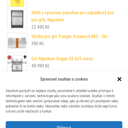
Skříň s výsuvnou zásuvkou pro odpadkový koš
pro grily Napoleon
22 490
Kč
Vložka pro gril Traeger Ironwood 885 - 5ks
390
Kč
Gril Napoleon Rogue SE 625 nerez
49 990
Kč
Spravovat souhlas s cookies
Dřevěná udící štěpka hickory SmoKing 1kg
484
Kč
Abychom poskytli co nejlepší služby, používáme k ukládání a/nebo přístupu k
informacím o zařízení, technologie jako jsou soubory cookies. Souhlas s těmito
technologiemi nám umožní zpracovávat údaje, jako je chování při procházení nebo
BBQ grilovací omáčka Texas Heat Original Pepper
jedinečná ID na tomto webu. Nesouhlas nebo odvolání souhlasu může nepříznivě
148ml
ovlivnit určité vlastnosti a funkce.
192
Kč
Příjmout