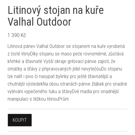
Litinový stojan na kuře
Valhal Outdoor
1 390
Kč
Litinová pánev Valhal Outdoor se stojanem na kuře vyrobená
z čisté litinyDíky stojanu se maso peče rovnoměrně, zůstává
křehké a šťavnaté Vyšší okraje grilovací pánve zajistí, že
omáčky a šťávy z připravovaných jídel nevytečouDo stojanu
lze nalít i pivo či nasypat bylinky pro ještě šťavnatější a
chutnější výsledekNa obou stranách pánve žlábek pro snadné
vylévání vypečeného tuku a šťávyDvě madla pro snadnější
manipulaci s těžkou litinouPrům
KOUPIT