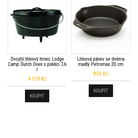
Dvojitý litinový hrnec Lodge
Litinová pánev se dvěma
Camp Dutch Oven s poklicí 7,6
madly Petromax 20 cm
l
826
Kč
4 579
Kč
KOUPIT
KOUPIT