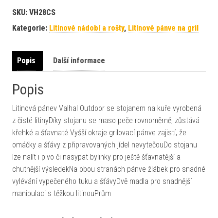
SKU:
VH28CS
Kategorie:
Litinové nádobí a rošty
,
Litinové pánve na gril
Popis
Další informace
Popis
Litinová pánev Valhal Outdoor se stojanem na kuře vyrobená
z čisté litinyDíky stojanu se maso peče rovnoměrně, zůstává
křehké a šťavnaté Vyšší okraje grilovací pánve zajistí, že
omáčky a šťávy z připravovaných jídel nevytečouDo stojanu
lze nalít i pivo či nasypat bylinky pro ještě šťavnatější a
chutnější výsledekNa obou stranách pánve žlábek pro snadné
vylévání vypečeného tuku a šťávyDvě madla pro snadnější
manipulaci s těžkou litinouPrům