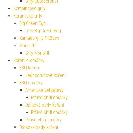
Grily Outdoorchef
Kempingové grily
Keramické grily
Big Green Egg
Grily Big Green Egg
Kamado grily PitBoss
Monolith
Grily Monolith
Koření a omáčky
BBQ koření
Jednodruhové koření
BBQ omáčky
Americké delikatesy
Pálivé chilli omáčky
Dárkové sady koření
Pálivé chilli omáčky
Pálivé chilli omáčky
Dárkové sady koření