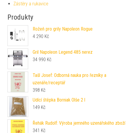
Zástěry a rukavice
Produkty
Rožeň pro grily Napoleon Rogue
4 290
Kč
Gril Napoleon Legend 485 nerez
34 990
Kč
Tašl Josef: Odborná nauka pro řezníky a
uzenáře/receptář
398
Kč
Udící štěpka Borniak Olše 2 l
149
Kč
Řehák Rudolf: Výroba jemného uzenářského zboží
341
Kč