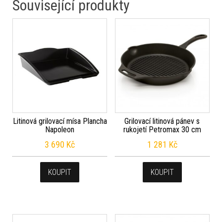
Související produkty
Litinová grilovací mísa Plancha
Grilovací litinová pánev s
Napoleon
rukojetí Petromax 30 cm
3 690
Kč
1 281
Kč
KOUPIT
KOUPIT