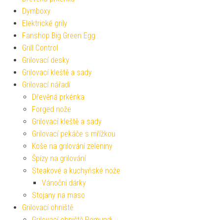
Dymboxy
Elektrické grily
Fanshop Big Green Egg
Grill Control
Grilovací desky
Grilovací kleště a sady
Grilovací nářadí
Dřevěná prkénka
Forged nože
Grilovací kleště a sady
Grilovací pekáče s mřížkou
Koše na grilování zeleniny
Špízy na grilování
Steakové a kuchyňské nože
Vánoční dárky
Stojany na maso
Grilovací ohniště
Grilovací ohniště Remundi