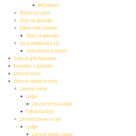
BBQ koření
Koření na uzení
Oleje na grilování
Pálivé chilli omáčky
Oleje na grilování
Sůl a maldonská sůl
Jednodruhové koření
Kotlové grily Napoleon
Kuchařky o grilování
Litinové hrnce
Litinové nádobí a rošty
Litinové hrnce
Lodge
Litinové hrnce Lodge
Valhal Outdoor
Litinové pánve na gril
Lodge
Litinové pánve Lodge