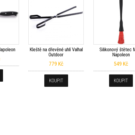
Napoleon
Kleště na dřevěné uhlí Valhal
Silikonový štětec
Outdoor
Napoleon
č
779
Kč
549
Kč
KOUPIT
KOUPIT