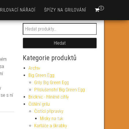
0
RILOVACÍ NÁŘADÍ
ŠPÍZY NA GRILOVÁNÍ
Hledat:
Hledat
Kategorie produktů
eném
asa
Archiv
ní
Big Green Egg
Grily Big Green Egg
y
Příslušenství Big Green Egg
 se s ní
Bricknic - hliněné cihly
Čištění grilu
Čistící přípravky
Misky na tuk
Kartáče a škrabky