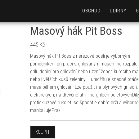
OBCHOD
UDÍRNY
G
Masový hák Pit Boss
445
Kč
Masový hák Pit Boss z nerezové oceli je výborným
pomocníkem při práci s grilovaným masem na rozpál
griluIdeální pro grilování nebo uzení žeber, kuřecího m
nebo i větších kusů zeleniny – umožňuje snadné otáče
masa během grilování Lze použít na plynových grilech,
elektrických, na dřevěné uhlí i na grilech peletovýchDík
protiskluzové rukojeti se špachtle dobře drží a výborně
manipulujePrak
KOUPIT