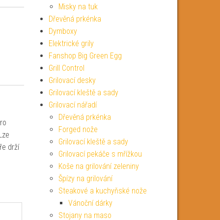
Misky na tuk
Dřevěná prkénka
Dymboxy
Elektrické grily
Fanshop Big Green Egg
Grill Control
Grilovací desky
Grilovací kleště a sady
Grilovací nářadí
Dřevěná prkénka
ro
Forged nože
Lze
Grilovací kleště a sady
ře drží
Grilovací pekáče s mřížkou
Koše na grilování zeleniny
Špízy na grilování
Steakové a kuchyňské nože
Vánoční dárky
Stojany na maso