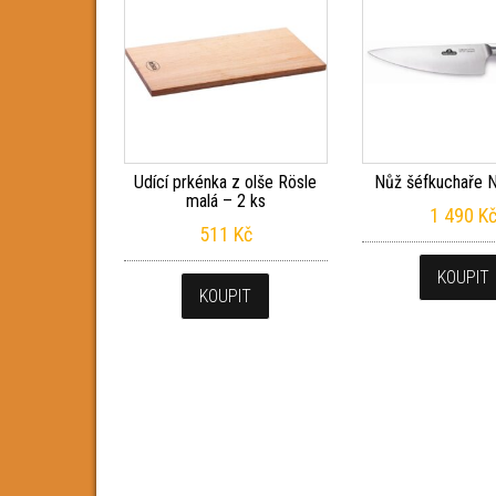
Udící prkénka z olše Rösle
Nůž šéfkuchaře 
malá – 2 ks
1 490
K
511
Kč
KOUPIT
KOUPIT