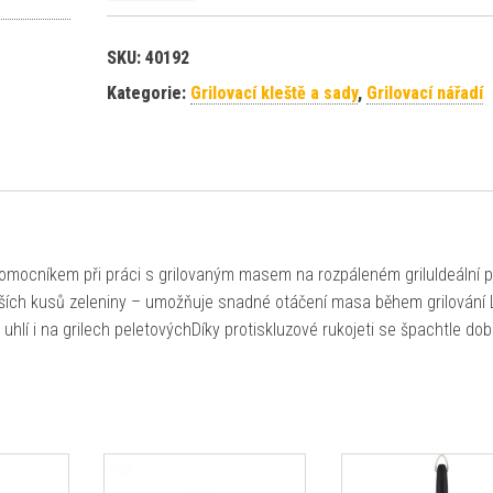
SKU:
40192
Kategorie:
Grilovací kleště a sady
,
Grilovací nářadí
omocníkem při práci s grilovaným masem na rozpáleném griluIdeální p
ětších kusů zeleniny – umožňuje snadné otáčení masa během grilování 
 uhlí i na grilech peletovýchDíky protiskluzové rukojeti se špachtle dob