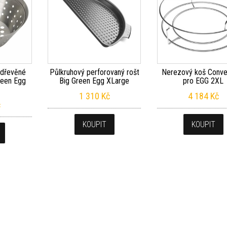
 dřevěné
Půlkruhový perforovaný rošt
Nerezový koš Conve
Green Egg
Big Green Egg XLarge
pro EGG 2XL
1 310
Kč
4 184
Kč
č
KOUPIT
KOUPIT