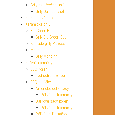
Grily na dřevěné uhlí
Grily Outdoorchef
Kempingové grily
Keramické grily
Big Green Egg
Grily Big Green Egg
Kamado grily PitBoss
Monolith
Grily Monolith
Koření a omáčky
BBQ koření
Jednodruhové koření
BBQ omáčky
Americké delikatesy
Pálivé chilli omáčky
Dárkové sady koření
Pálivé chilli omáčky
Pálivé chilli omáčky