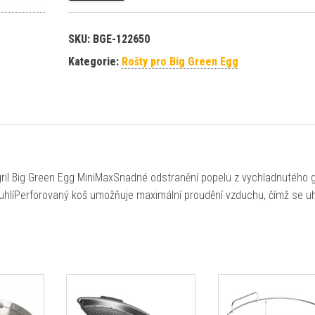
SKU:
BGE-122650
Kategorie:
Rošty pro Big Green Egg
gril Big Green Egg MiniMaxSnadné odstranění popelu z vychladnutého g
 uhlíPerforovaný koš umožňuje maximální proudění vzduchu, čímž se uh