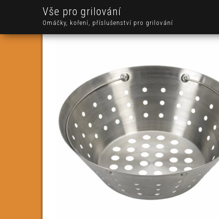
Vše pro grilování
Omáčky, koření, příslušenství pro grilování