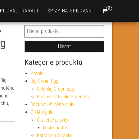
0
RILOVACÍ NÁŘADÍ
ŠPÍZY NA GRILOVÁNÍ
é
Hledat:
gg
Hledat
Kategorie produktů
Archiv
 Big
Big Green Egg
dnutého
Grily Big Green Egg
eného
Příslušenství Big Green Egg
uchu,
Bricknic - hliněné cihly
Čištění grilu
Čistící přípravky
Misky na tuk
Kartáče a škrabky