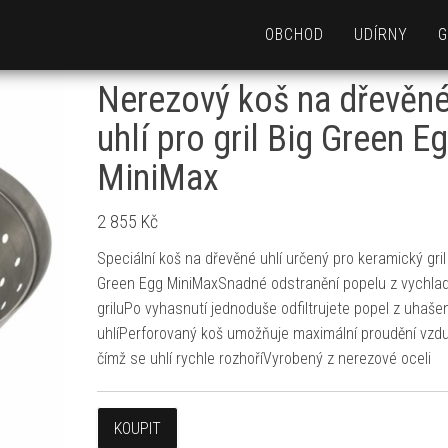
OBCHOD
UDÍRNY
G
Nerezový koš na dřevěn
uhlí pro gril Big Green E
MiniMax
2 855
Kč
Speciální koš na dřevěné uhlí určený pro keramický gril
Green Egg MiniMaxSnadné odstranění popelu z vychla
griluPo vyhasnutí jednoduše odfiltrujete popel z uhaš
uhlíPerforovaný koš umožňuje maximální proudění vzd
čímž se uhlí rychle rozhoříVyrobený z nerezové oceli
KOUPIT