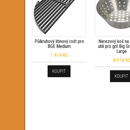
Půlkruhový litinový rošt pro
Nerezový koš na
BGE Medium
uhlí pro gril Big 
Large
1 414
Kč
4 074
K
KOUPIT
KOUPIT