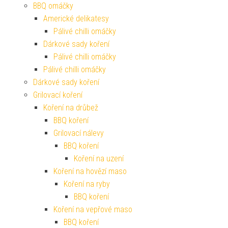
BBQ omáčky
Americké delikatesy
Pálivé chilli omáčky
Dárkové sady koření
Pálivé chilli omáčky
Pálivé chilli omáčky
Dárkové sady koření
Grilovací koření
Koření na drůbež
BBQ koření
Grilovací nálevy
BBQ koření
Koření na uzení
Koření na hovězí maso
Koření na ryby
BBQ koření
Koření na vepřové maso
BBQ koření