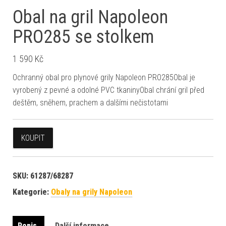
Obal na gril Napoleon
PRO285 se stolkem
1 590
Kč
Ochranný obal pro plynové grily Napoleon PRO285Obal je
vyrobený z pevné a odolné PVC tkaninyObal chrání gril před
deštěm, sněhem, prachem a dalšími nečistotami
KOUPIT
SKU:
61287/68287
Kategorie:
Obaly na grily Napoleon
Popis
Další informace