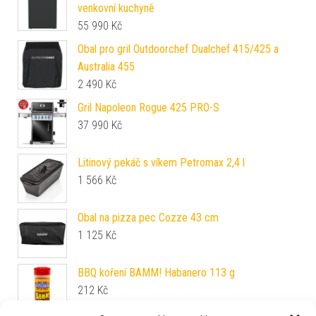
venkovní kuchyně
55 990
Kč
Obal pro gril Outdoorchef Dualchef 415/425 a
Australia 455
2 490
Kč
Gril Napoleon Rogue 425 PRO-S
37 990
Kč
Litinový pekáč s víkem Petromax 2,4 l
1 566
Kč
Obal na pizza pec Cozze 43 cm
1 125
Kč
BBQ koření BAMM! Habanero 113 g
212
Kč