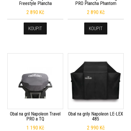
Freestyle Plancha
PRO Plancha Phantom
2 890
Kč
2 890
Kč
KOUPIT
KOUPIT
Obal na gril Napoleon Travel
Obal na grily Napoleon LE-LEX
PRO a TQ
485
1 190
Kč
2 990
Kč