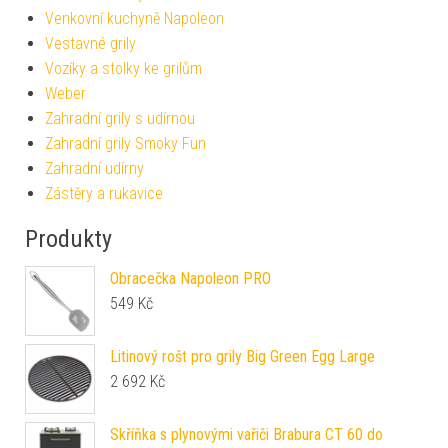
Venkovní kuchyně Napoleon
Vestavné grily
Vozíky a stolky ke grilům
Weber
Zahradní grily s udírnou
Zahradní grily Smoky Fun
Zahradní udírny
Zástěry a rukavice
Produkty
Obracečka Napoleon PRO
549
Kč
Litinový rošt pro grily Big Green Egg Large
2 692
Kč
Skříňka s plynovými vařiči Brabura CT 60 do