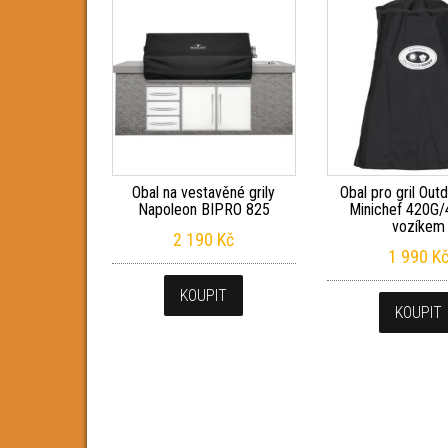
Obal na vestavěné grily
Obal pro gril Out
Napoleon BIPRO 825
Minichef 420G/
vozíkem
2 190
Kč
1 990
K
KOUPIT
KOUPIT