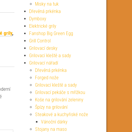
Misky na tuk
Dřevěná prkénka
Dymboxy
Elektrické grily
é grily
,
Fanshop Big Green Egg
Grill Control
Grilovací desky
Grilovací kleště a sady
Grilovací nářadí
Dřevěná prkénka
Forged nože
Grilovací kleště a sady
oderní
Grilovací pekáče s mřížkou
é
Koše na grilování zeleniny
Špízy na grilování
Steakové a kuchyňské nože
Vánoční dárky
Stojany na maso