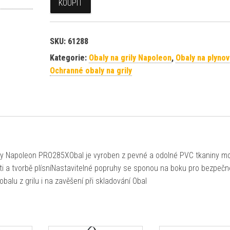
KOUPIT
SKU:
61288
Kategorie:
Obaly na grily Napoleon
,
Obaly na plynov
Ochranné obaly na grily
ily Napoleon PRO285XObal je vyroben z pevné a odolné PVC tkaniny m
ti a tvorbě plísníNastavitelné popruhy se sponou na boku pro bezpečn
balu z grilu i na zavěšení při skladování Obal