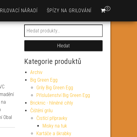
0
RILOVACÍ NÁŘADÍ
ŠPÍZY NA GRILOVÁNÍ
Hledat:
Hledat
Kategorie produktů
Archiv
Big Green Egg
PVC
Grily Big Green Egg
omadění
Příslušenství Big Green Egg
 na
Bricknic - hliněné cihly
o
Čištění grilu
ní Obal
Čistící přípravky
Misky na tuk
Kartáče a škrabky