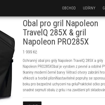
OBCHOD
UDÍRNY
G
Obal pro gril Napoleon
TravelQ 285X & gril
Napoleon PRO285X
1 999
Kč
Ochranný obal pro grily Napoleon TravelQ 285X a grily
Napoleon PRO285XObal je vyroben z pevné a odolné 
tkaniny moderní černé barvy Větrací otvory zabrání hr
vlhkosti a tvorbě plísníNastavitelné popruhy se sponou
boku pro bezpečné uchycení na griluPraktické očko pr
snadné sejmutí obalu z grilu i na zavěšení při skladová