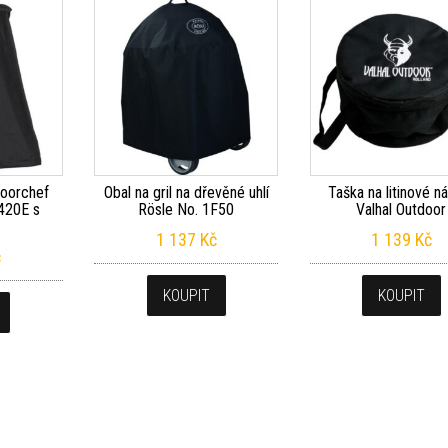
doorchef
Obal na gril na dřevěné uhlí
Taška na litinové n
420E s
Rösle No. 1F50
Valhal Outdoor
1 137
Kč
1 139
Kč
č
KOUPIT
KOUPIT