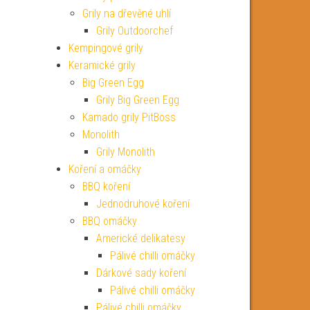
Grily na dřevěné uhlí
Grily Outdoorchef
Kempingové grily
Keramické grily
Big Green Egg
Grily Big Green Egg
Kamado grily PitBoss
Monolith
Grily Monolith
Koření a omáčky
BBQ koření
Jednodruhové koření
BBQ omáčky
Americké delikatesy
Pálivé chilli omáčky
Dárkové sady koření
Pálivé chilli omáčky
Pálivé chilli omáčky