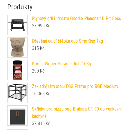
Produkty
Plynový gril Ultimate Griddle Plancha 4B Pit Boss
27 990
Kč
Dřevěná udící štěpka dub SmoKing 1kg
315
Kč
Koření Weber Sriracha Rub 163g
290
Kč
Základní rám stolu EGG Frame pro BGE Medium
16 363
Kč
Skříňka pro pizza pec Brabura CT 90 do venkovní
kuchyně
37 815
Kč