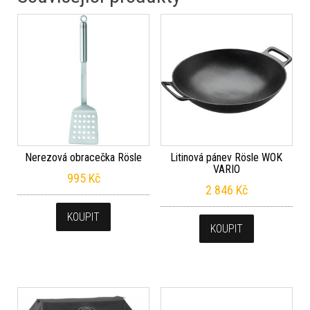
Nerezová obracečka Rösle
Litinová pánev Rösle WOK
VARIO
995
Kč
2 846
Kč
KOUPIT
KOUPIT