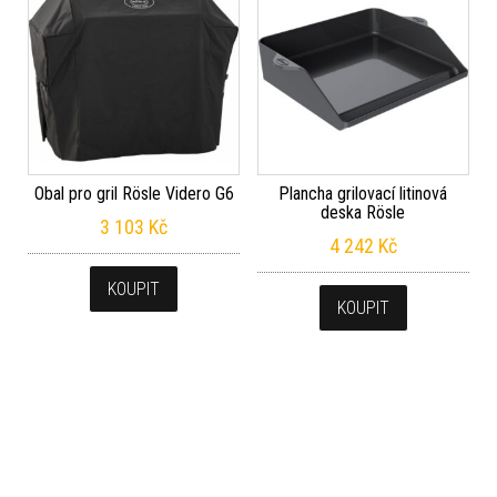
Obal pro gril Rösle Videro G6
Plancha grilovací litinová
deska Rösle
3 103
Kč
4 242
Kč
KOUPIT
KOUPIT