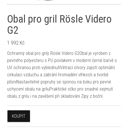
Obal pro gril Rösle Videro
G2
1 992
Kč
Ochranný obal pro grily Rösle Videro G2Obal je vyroben z
pevného polyesteru s PU povlakem v moderní černé barvě s
UV ochranou proti vyblednutíVětrací otvory zajistí optimální
cirkulaci vzduchu a zabrání hromadění vlhkosti a tvorbě
plísníNastavitelné popruhy se sponou na boku pro pevné
uchycení obalu na griluPraktické očko pro snadné sejmutí
obalu z grilu i na zavěšení při skladování Zipy z boční
KOUPIT