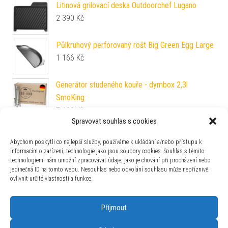
Litinová grilovací deska Outdoorchef Lugano
2 390
Kč
Půlkruhový perforovaný rošt Big Green Egg Large
1 166
Kč
Generátor studeného kouře - dymbox 2,3l
SmoKing
7 490
Kč
Spravovat souhlas s cookies
Nerezový stojan na uzení Big Green Egg
5 297
Kč
Abychom poskytli co nejlepší služby, používáme k ukládání a/nebo přístupu k
informacím o zařízení, technologie jako jsou soubory cookies. Souhlas s těmito
technologiemi nám umožní zpracovávat údaje, jako je chování při procházení nebo
Gothajský salám 60g Mistr Málek
jedinečná ID na tomto webu. Nesouhlas nebo odvolání souhlasu může nepříznivě
60
Kč
ovlivnit určité vlastnosti a funkce.
Příjmout