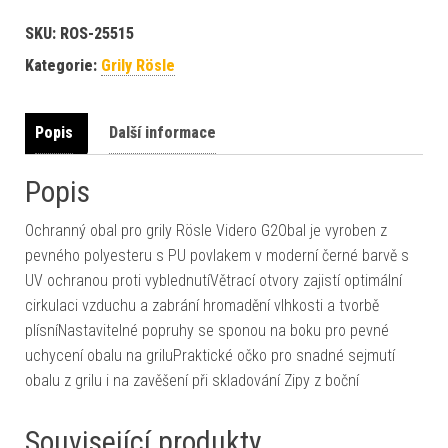
SKU:
ROS-25515
Kategorie:
Grily Rösle
Popis
Další informace
Popis
Ochranný obal pro grily Rösle Videro G2Obal je vyroben z
pevného polyesteru s PU povlakem v moderní černé barvě s
UV ochranou proti vyblednutíVětrací otvory zajistí optimální
cirkulaci vzduchu a zabrání hromadění vlhkosti a tvorbě
plísníNastavitelné popruhy se sponou na boku pro pevné
uchycení obalu na griluPraktické očko pro snadné sejmutí
obalu z grilu i na zavěšení při skladování Zipy z boční
Související produkty