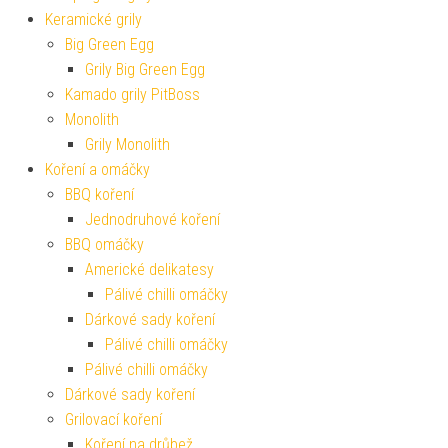
Keramické grily
Big Green Egg
Grily Big Green Egg
Kamado grily PitBoss
Monolith
Grily Monolith
Koření a omáčky
BBQ koření
Jednodruhové koření
BBQ omáčky
Americké delikatesy
Pálivé chilli omáčky
Dárkové sady koření
Pálivé chilli omáčky
Pálivé chilli omáčky
Dárkové sady koření
Grilovací koření
Koření na drůbež