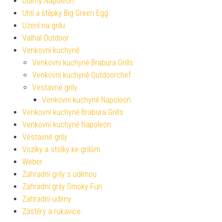
Udírny Napoleon
Uhlí a štěpky Big Green Egg
Uzení na grilu
Valhal Outdoor
Venkovní kuchyně
Venkovní kuchyně Brabura Grills
Venkovní kuchyně Outdoorchef
Vestavné grily
Venkovní kuchyně Napoleon
Venkovní kuchyně Brabura Grills
Venkovní kuchyně Napoleon
Vestavné grily
Vozíky a stolky ke grilům
Weber
Zahradní grily s udírnou
Zahradní grily Smoky Fun
Zahradní udírny
Zástěry a rukavice