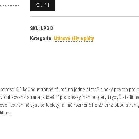
KOUPIT
SKU:
LPGI3
Kategorie:
Litinové tály a pláty
hmotnosti 6,3 kgOboustranný tál má na jedné straně hladký povrch pro p
 vroubkovaná strana je ideální pro steaky, hamburgery i rybyČistá litin
ese i extrémně vysoké teplotyTál má rozměr 51 x 27 cmZ obou stran g
itinou