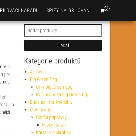
0
RILOVACÍ NÁŘADÍ
ŠPÍZY NA GRILOVÁNÍ
Hledat:
Hledat
Kategorie produktů
nosti
Archiv
ch pro
Big Green Egg
 směsí,
Grily Big Green Egg
Příslušenství Big Green Egg
ého"
Bricknic - hliněné cihly
ěr 51 x
Čištění grilu
nější
Čistící přípravky
Misky na tuk
Kartáče a škrabky