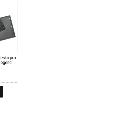
 deska pro
 Legend
č