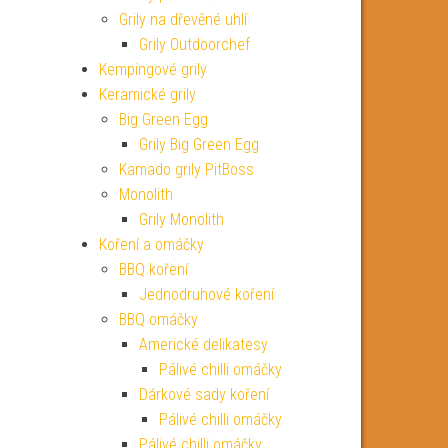
Grily na dřevěné uhlí
Grily Outdoorchef
Kempingové grily
Keramické grily
Big Green Egg
Grily Big Green Egg
Kamado grily PitBoss
Monolith
Grily Monolith
Koření a omáčky
BBQ koření
Jednodruhové koření
BBQ omáčky
Americké delikatesy
Pálivé chilli omáčky
Dárkové sady koření
Pálivé chilli omáčky
Pálivé chilli omáčky