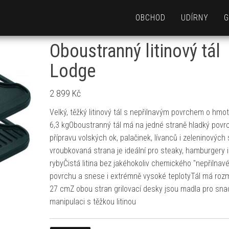
OBCHOD
UDÍRNY
G
Oboustranný litinový tál
Lodge
2 899
Kč
Velký, těžký litinový tál s nepřilnavým povrchem o hmot
6,3 kgOboustranný tál má na jedné straně hladký povr
přípravu volských ok, palačinek, lívanců i zeleninových
vroubkovaná strana je ideální pro steaky, hamburgery i
rybyČistá litina bez jakéhokoliv chemického "nepřilnav
povrchu a snese i extrémně vysoké teplotyTál má rozm
27 cmZ obou stran grilovací desky jsou madla pro snad
manipulaci s těžkou litinou