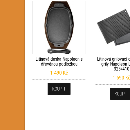
Litinová deska Napoleon s
Litinová grilovací
dřevěnou podložkou
grily Napoleon
325/410
1 490
Kč
1 590
K
KOUPIT
KOUPIT