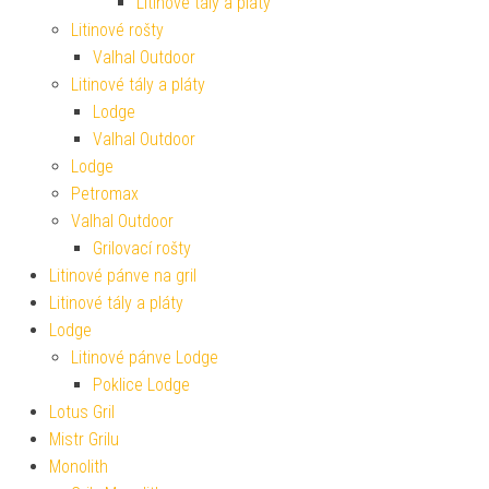
Litinové tály a pláty
Litinové rošty
Valhal Outdoor
Litinové tály a pláty
Lodge
Valhal Outdoor
Lodge
Petromax
Valhal Outdoor
Grilovací rošty
Litinové pánve na gril
Litinové tály a pláty
Lodge
Litinové pánve Lodge
Poklice Lodge
Lotus Gril
Mistr Grilu
Monolith