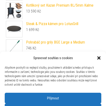
Kotlíkový set Kazan Premium 8L/5mm Kalme
13 590
Kč
Steak & Pizza kámen pro LotusGrill
1 699
Kč
Pohrabáč pro grily BGE Large a Medium
746
Kč
Spravovat souhlas s cookies
Litinový hrnec "Dutch oven" Rösle Vario 8,5l
4 242
Kč
Abychom poskytli co nejlepší služby, používáme k ukládání a/nebo přístupu k
informacím o zařízení, technologie jako jsou soubory cookies. Souhlas s těmito
technologiemi nám umožní zpracovávat údaje, jako je chování při procházení nebo
Záchytná miska pro udírny Borniak 150
jedinečná ID na tomto webu. Nesouhlas nebo odvolání souhlasu může nepříznivě
900
Kč
ovlivnit určité vlastnosti a funkce.
Příjmout