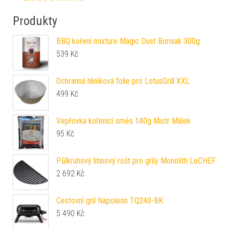
Produkty
BBQ koření mixture Magic Dust Borniak 300g
539
Kč
Ochranná hliníková folie pro LotusGrill XXL
499
Kč
Vepřovka kořenící směs 140g Mistr Málek
95
Kč
Půlkruhový litinový rošt pro grily Monolith LeCHEF
2 692
Kč
Cestovní gril Napoleon TQ240-BK
5 490
Kč