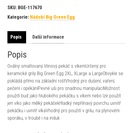
SKU:
BGE-117670
Kategorie:
Nádobí Big Green Egg
Popis
Další informace
Popis
Oválný smaltovaný litinový pekáč s víkemUrčený pro
keramické grily Big Green Egg 2XL, XLarge a LargeObvykle se
pokládá přímo na základní roštVhodný pro dušení, vaření,
pečení i opékáníPevné uši pro snadnou manipulaciMožnost
použití buď jako hlubokého pekáčku s víkem nebo lze použít
jen víko jako mělký pekáčekHladký nepřilnavý povrchu uvnitř
pekáčku i uvnitř víkaVhodný pro použití v grilu, na plynovém
sporáku, v troubě i na induk