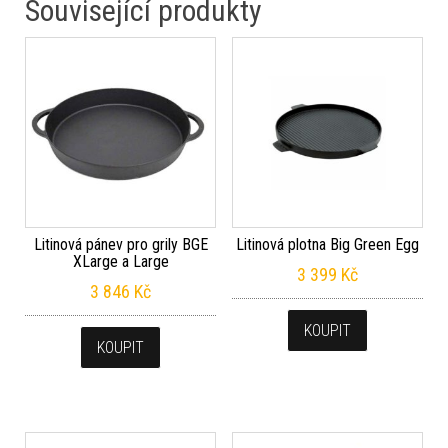
Související produkty
Litinová pánev pro grily BGE
Litinová plotna Big Green Egg
XLarge a Large
3 399
Kč
3 846
Kč
KOUPIT
KOUPIT