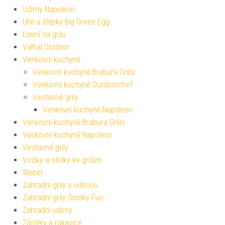
Udírny Napoleon
Uhlí a štěpky Big Green Egg
Uzení na grilu
Valhal Outdoor
Venkovní kuchyně
Venkovní kuchyně Brabura Grills
Venkovní kuchyně Outdoorchef
Vestavné grily
Venkovní kuchyně Napoleon
Venkovní kuchyně Brabura Grills
Venkovní kuchyně Napoleon
Vestavné grily
Vozíky a stolky ke grilům
Weber
Zahradní grily s udírnou
Zahradní grily Smoky Fun
Zahradní udírny
Zástěry a rukavice