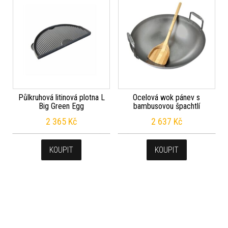
Půlkruhová litinová plotna L
Ocelová wok pánev s
Big Green Egg
bambusovou špachtlí
2 365
Kč
2 637
Kč
KOUPIT
KOUPIT