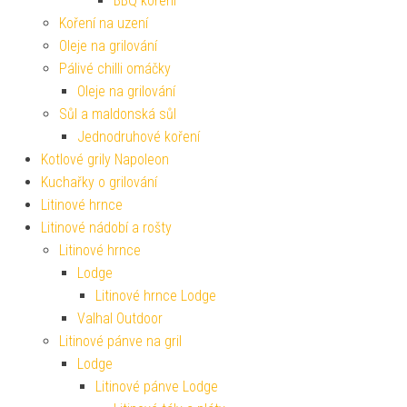
BBQ koření
Koření na uzení
Oleje na grilování
Pálivé chilli omáčky
Oleje na grilování
Sůl a maldonská sůl
Jednodruhové koření
Kotlové grily Napoleon
Kuchařky o grilování
Litinové hrnce
Litinové nádobí a rošty
Litinové hrnce
Lodge
Litinové hrnce Lodge
Valhal Outdoor
Litinové pánve na gril
Lodge
Litinové pánve Lodge