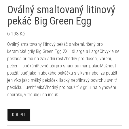
Oválný smaltovaný litinový
pekáč Big Green Egg
6 193
Kč
Oválný smaltovaný litinový pekáč s víkemUrčený pro
keramické grily Big Green Egg 2XL, XLarge a LargeObvykle se
pokládá přímo na základní roštVhodný pro dušení, vaření,
pečení i opékáníPevné uši pro snadnou manipulaciMožnost
použití buď jako hlubokého pekáčku s víkem nebo lze použít
jen víko jako mělký pekáčekHladký nepřilnavý povrchu uvnitř
pekáčku i uvnitř víkaVhodný pro použití v grilu, na plynovém
sporáku, v troubě i na induk
KOUPIT