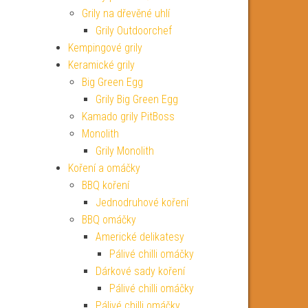
Grily na dřevěné uhlí
Grily Outdoorchef
Kempingové grily
Keramické grily
Big Green Egg
Grily Big Green Egg
Kamado grily PitBoss
Monolith
Grily Monolith
Koření a omáčky
BBQ koření
Jednodruhové koření
BBQ omáčky
Americké delikatesy
Pálivé chilli omáčky
Dárkové sady koření
Pálivé chilli omáčky
Pálivé chilli omáčky