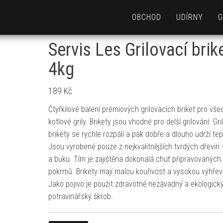
OBCHOD
UDÍRNY
G
Servis Les Grilovací brik
4kg
189
Kč
Čtyřkilové balení prémiových grilovacích briket pro vš
kotlové grily. Brikety jsou vhodné pro delší grilování. Gri
brikety se rychle rozpálí a pak dobře a dlouho udrží tep
Jsou vyrobené pouze z nejkvalitnějších tvrdých dřevin
a buku. Tím je zajištěna dokonalá chuť připravovaných
pokrmů. Brikety mají malou kouřivost a vysokou výhřev
Jako pojivo je použit zdravotně nezávadný a ekologick
potravinářský škrob.