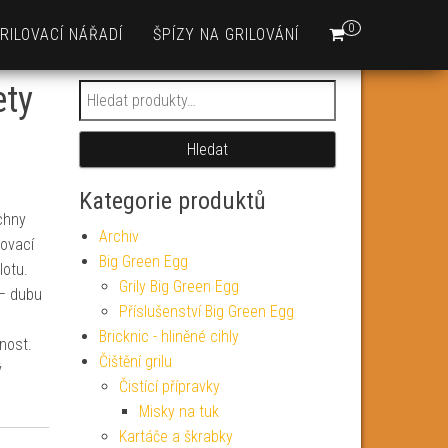
0
RILOVACÍ NÁŘADÍ
ŠPÍZY NA GRILOVÁNÍ
ety
Hledat:
Hledat
Kategorie produktů
echny
Archiv
lovací
Big Green Egg
lotu.
Grily Big Green Egg
 – dubu
Příslušenství Big Green Egg
Bricknic - hliněné cihly
nost.
Čištění grilu
ý
Čistící přípravky
Misky na tuk
Kartáče a škrabky