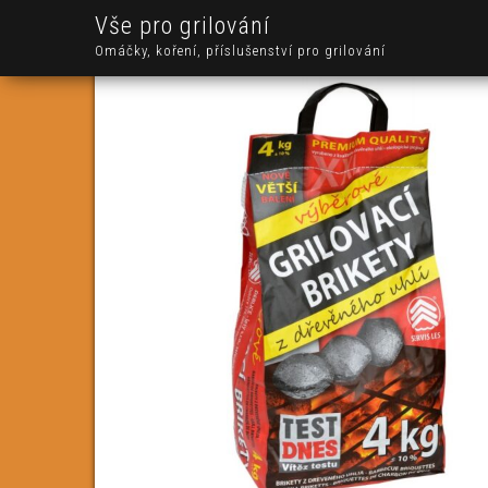
Vše pro grilování
Omáčky, koření, příslušenství pro grilování