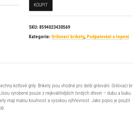
KOUPIT
SKU:
8594023430569
Kategorie:
Grilovací brikety
,
Podpalování a topení
echny kotlové grily. Brikety jsou vhodné pro delší grilování. Grilovací br
. Jsou vyrobené pouze z nejkvalitnějších tvrdých dřevin – dubu a buku.
ety mají malou kouřivost a vysokou výhřevnost. Jako pojivo je použit
ob.