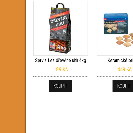
Servis Les dřevěné uhlí 4kg
Keramické br
189
Kč
449
Kč
KOUPIT
KOUPIT