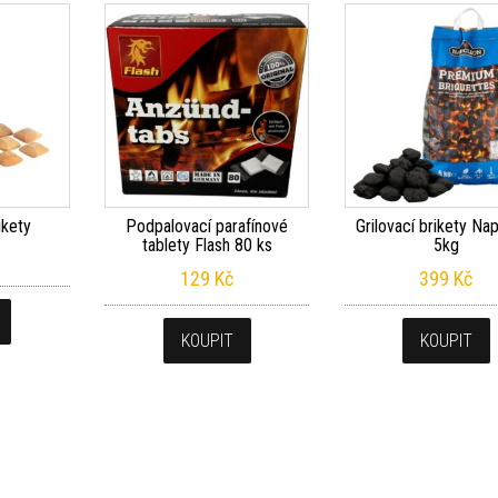
ikety
Podpalovací parafínové
Grilovací brikety Na
tablety Flash 80 ks
5kg
129
Kč
399
Kč
KOUPIT
KOUPIT