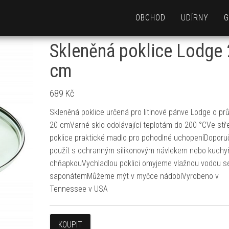
OBCHOD
UDÍRNY
G
Skleněná poklice Lodge
cm
689
Kč
Skleněná poklice určená pro litinové pánve Lodge o pr
20 cmVarné sklo odolávající teplotám do 200 °CVe stř
poklice praktické madlo pro pohodlné uchopeníDopor
použít s ochranným silikonovým návlekem nebo kuch
chňapkouVychladlou poklici omyjeme vlažnou vodou s
saponátemMůžeme mýt v myčce nádobíVyrobeno v
Tennessee v USA
KOUPIT