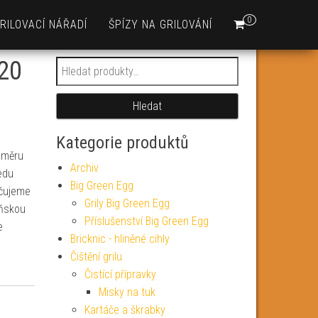
0
RILOVACÍ NÁŘADÍ
ŠPÍZY NA GRILOVÁNÍ
 20
Hledat:
Hledat
Kategorie produktů
ůměru
Archiv
edu
Big Green Egg
učujeme
Grily Big Green Egg
yňskou
Příslušenství Big Green Egg
e
Bricknic - hliněné cihly
Čištění grilu
Čistící přípravky
Misky na tuk
Kartáče a škrabky