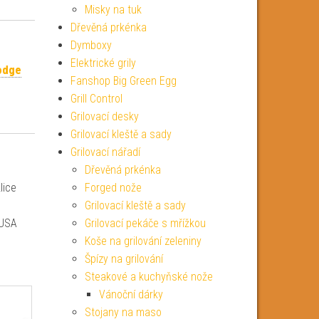
Misky na tuk
Dřevěná prkénka
Dymboxy
Elektrické grily
odge
Fanshop Big Green Egg
Grill Control
Grilovací desky
Grilovací kleště a sady
Grilovací nářadí
Dřevěná prkénka
lice
Forged nože
Grilovací kleště a sady
 USA
Grilovací pekáče s mřížkou
Koše na grilování zeleniny
Špízy na grilování
Steakové a kuchyňské nože
Vánoční dárky
Stojany na maso