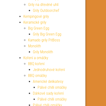
Grily na dřevěné uhlí
Grily Outdoorchef
Kempingové grily
Keramické grily
Big Green Egg
Grily Big Green Egg
Kamado grily PitBoss
Monolith
Grily Monolith
Koření a omáčky
BBQ koření
Jednodruhové koření
BBQ omáčky
Americké delikatesy
Pálivé chilli omáčky
Dárkové sady koření
Pálivé chilli omáčky
Pálivé chilli omáčky