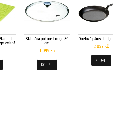
ožka pod
Skleněná poklice Lodge 30
Ocelová pánev Lodge
dge zelená
cm
2 039
Kč
1 099
Kč
KOUPIT
KOUPIT