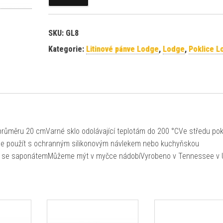
SKU:
GL8
Kategorie:
Litinové pánve Lodge
,
Lodge
,
Poklice L
 průměru 20 cmVarné sklo odolávající teplotám do 200 °CVe středu pok
me použít s ochranným silikonovým návlekem nebo kuchyňskou
ou se saponátemMůžeme mýt v myčce nádobíVyrobeno v Tennessee v