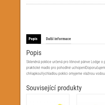
Popis
Další informace
Popis
Skleněná poklice určená pro litinové pánve Lodge o
praktické madlo pro pohodlné uchopeníDoporučuje
chňapkouVychladlou poklici omyjeme vlažnou vod
Související produkty