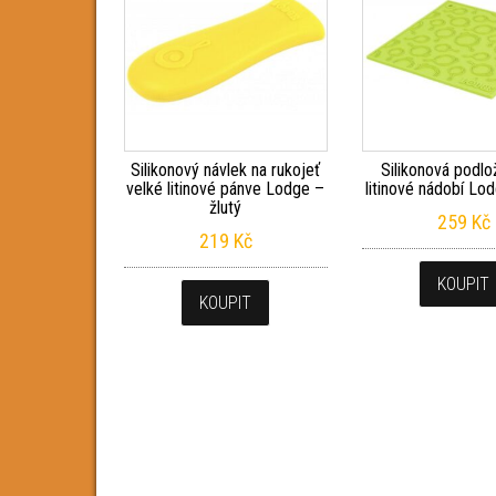
Silikonový návlek na rukojeť
Silikonová podl
velké litinové pánve Lodge –
litinové nádobí Lo
žlutý
259
Kč
219
Kč
KOUPIT
KOUPIT