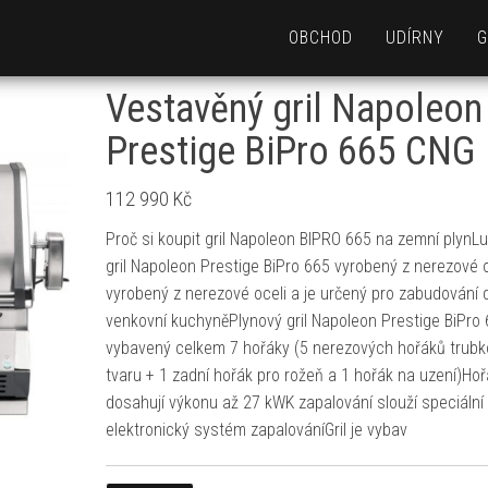
OBCHOD
UDÍRNY
G
Vestavěný gril Napoleon
Prestige BiPro 665 CNG
112 990
Kč
Proč si koupit gril Napoleon BIPRO 665 na zemní plynL
gril Napoleon Prestige BiPro 665 vyrobený z nerezové o
vyrobený z nerezové oceli a je určený pro zabudování 
venkovní kuchyněPlynový gril Napoleon Prestige BiPro 
vybavený celkem 7 hořáky (5 nerezových hořáků trubk
tvaru + 1 zadní hořák pro rožeň a 1 hořák na uzení)Ho
dosahují výkonu až 27 kWK zapalování slouží speciální
elektronický systém zapalováníGril je vybav