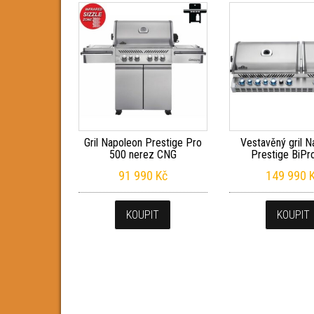
Gril Napoleon Prestige Pro
Vestavěný gril 
500 nerez CNG
Prestige BiPr
91 990
Kč
149 990
KOUPIT
KOUPIT