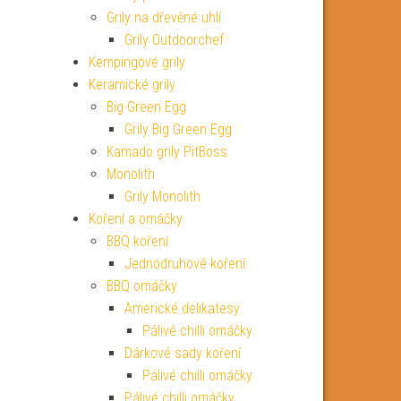
Grily na dřevěné uhlí
Grily Outdoorchef
Kempingové grily
Keramické grily
Big Green Egg
Grily Big Green Egg
Kamado grily PitBoss
Monolith
Grily Monolith
Koření a omáčky
BBQ koření
Jednodruhové koření
BBQ omáčky
Americké delikatesy
Pálivé chilli omáčky
Dárkové sady koření
Pálivé chilli omáčky
Pálivé chilli omáčky