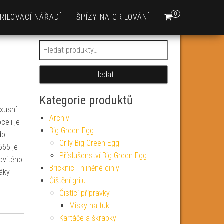
0
RILOVACÍ NÁŘADÍ
ŠPÍZY NA GRILOVÁNÍ
Hledat:
Hledat
Kategorie produktů
uxusní
Archiv
celi je
Big Green Egg
do
Grily Big Green Egg
665 je
Příslušenství Big Green Egg
ovitého
Bricknic - hliněné cihly
řáky
Čištění grilu
Čistící přípravky
Misky na tuk
Kartáče a škrabky