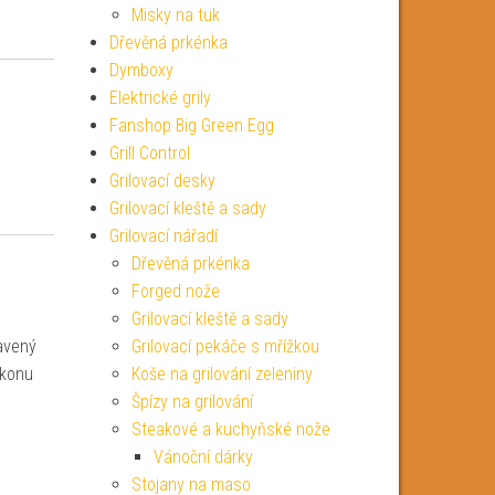
Misky na tuk
Dřevěná prkénka
Dymboxy
Elektrické grily
Fanshop Big Green Egg
Grill Control
Grilovací desky
Grilovací kleště a sady
Grilovací nářadí
Dřevěná prkénka
Forged nože
Grilovací kleště a sady
bavený
Grilovací pekáče s mřížkou
ýkonu
Koše na grilování zeleniny
Špízy na grilování
Steakové a kuchyňské nože
Vánoční dárky
Stojany na maso