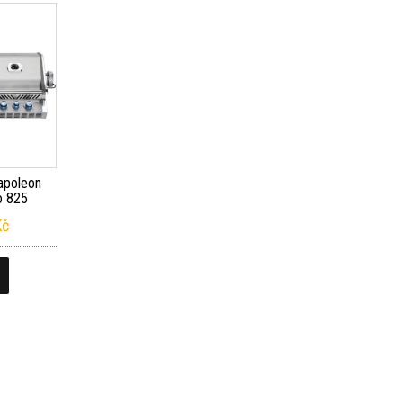
Napoleon
o 825
Kč