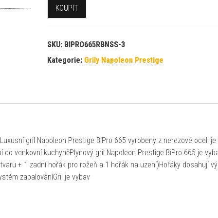
KOUPIT
SKU:
BIPRO665RBNSS-3
Kategorie:
Grily Napoleon Prestige
Luxusní gril Napoleon Prestige BiPro 665 vyrobený z nerezové oceli je
ní do venkovní kuchyněPlynový gril Napoleon Prestige BiPro 665 je vy
tvaru + 1 zadní hořák pro rožeň a 1 hořák na uzení)Hořáky dosahují v
ystém zapalováníGril je vybav