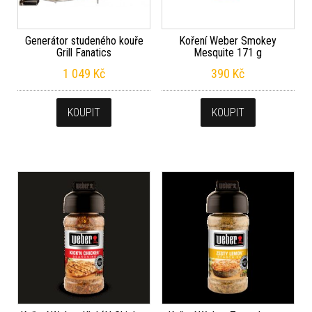
Generátor studeného kouře
Koření Weber Smokey
Grill Fanatics
Mesquite 171 g
1 049
Kč
390
Kč
KOUPIT
KOUPIT