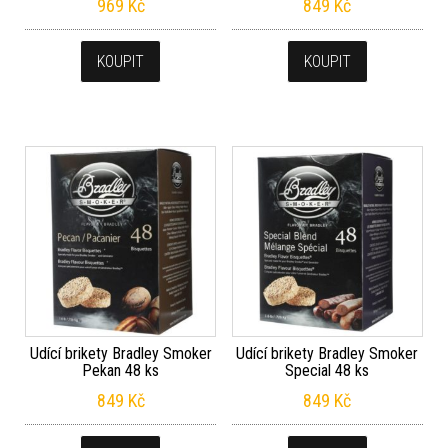
969
Kč
849
Kč
KOUPIT
KOUPIT
Udící brikety Bradley Smoker
Udící brikety Bradley Smoker
Pekan 48 ks
Special 48 ks
849
Kč
849
Kč