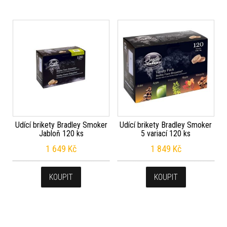
Udící brikety Bradley Smoker
Udící brikety Bradley Smoker
Jabloň 120 ks
5 variací 120 ks
1 649
Kč
1 849
Kč
KOUPIT
KOUPIT