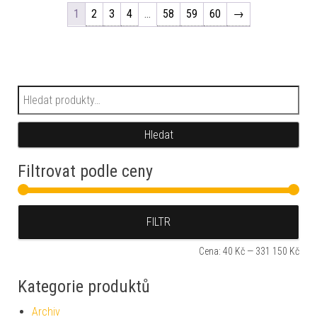
1
2
3
4
…
58
59
60
→
Hledat:
Hledat
Filtrovat podle ceny
Min
Max
FILTR
Cena:
40 Kč
—
331 150 Kč
Kategorie produktů
Archiv