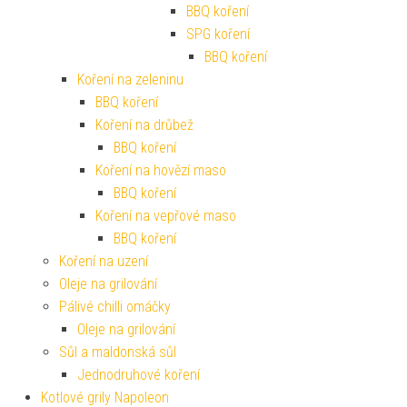
BBQ koření
SPG koření
BBQ koření
Koření na zeleninu
BBQ koření
Koření na drůbež
BBQ koření
Koření na hovězí maso
BBQ koření
Koření na vepřové maso
BBQ koření
Koření na uzení
Oleje na grilování
Pálivé chilli omáčky
Oleje na grilování
Sůl a maldonská sůl
Jednodruhové koření
Kotlové grily Napoleon