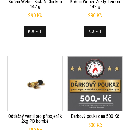
Koření Weber Kick´N Chicken
Koření Weber Zesty Lemon
142 g
142 g
290
Kč
290
Kč
KOUPIT
KOUPIT
Odtlačný ventil pro připojení k
Dárkový poukaz na 500 Kč
2kg PB bombě
500
Kč
599
Kč