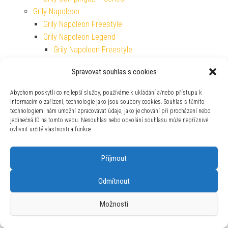
Grily Napoleon
Grily Napoleon Freestyle
Grily Napoleon Legend
Grily Napoleon Freestyle
Grily Napoleon Prestige
Spravovat souhlas s cookies
Grily Napoleon Rogue
Grily Napoleon Travel
Abychom poskytli co nejlepší služby, používáme k ukládání a/nebo přístupu k
Grily Outdoorchef
informacím o zařízení, technologie jako jsou soubory cookies. Souhlas s těmito
technologiemi nám umožní zpracovávat údaje, jako je chování při procházení nebo
Grily Outdoorchef Dualchef
jedinečná ID na tomto webu. Nesouhlas nebo odvolání souhlasu může nepříznivě
Grily Plancha
ovlivnit určité vlastnosti a funkce.
Grily Plancha
Grily Plancha Campingaz
Příjmout
Grily Plancha Pit Boss
Grily Rösle
Odmítnout
Plynové lahve a kartuše
Plynové vařiče Campingaz
Možnosti
Podpalování a topení
Dřevěné uhlí