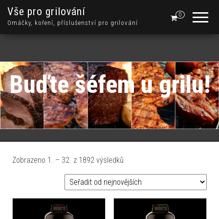
Vše pro grilování
0
Omáčky, koření, příslušenství pro grilování
Buďte šéfem u grilu!
Seřazeno od nejnovějších
Zobrazeno 1. – 32. z 1892 výsledků