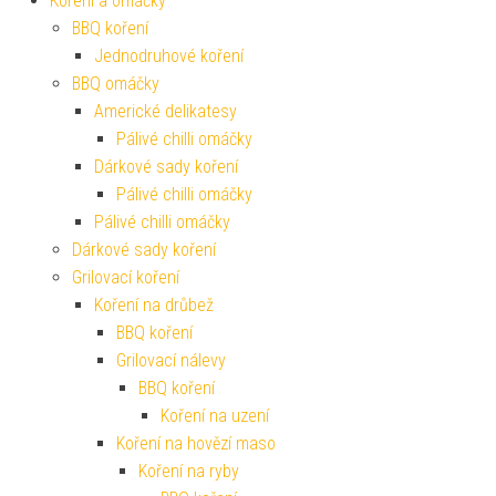
Koření a omáčky
BBQ koření
Jednodruhové koření
BBQ omáčky
Americké delikatesy
Pálivé chilli omáčky
Dárkové sady koření
Pálivé chilli omáčky
Pálivé chilli omáčky
Dárkové sady koření
Grilovací koření
Koření na drůbež
BBQ koření
Grilovací nálevy
BBQ koření
Koření na uzení
Koření na hovězí maso
Koření na ryby