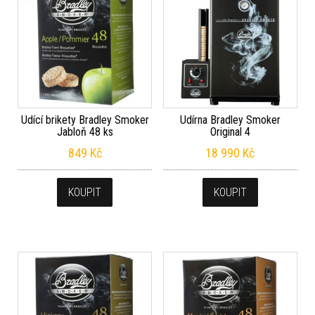
Udící brikety Bradley Smoker
Udírna Bradley Smoker
Jabloň 48 ks
Original 4
849
Kč
18 990
Kč
KOUPIT
KOUPIT