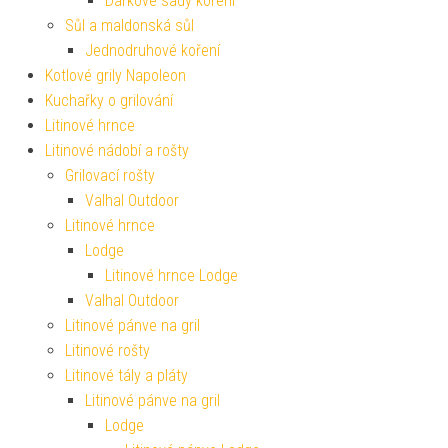
Dárkové sady koření
Sůl a maldonská sůl
Jednodruhové koření
Kotlové grily Napoleon
Kuchařky o grilování
Litinové hrnce
Litinové nádobí a rošty
Grilovací rošty
Valhal Outdoor
Litinové hrnce
Lodge
Litinové hrnce Lodge
Valhal Outdoor
Litinové pánve na gril
Litinové rošty
Litinové tály a pláty
Litinové pánve na gril
Lodge