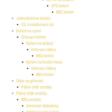
SPG koření
BBQ koření
Jednodruhové koření
Sůl a maldonská sůl
Koření na uzení
Grilovací koření
Koření na drůbež
Grilovací nálevy
BBQ koření
Koření na hovězí maso
Grilovací nálevy
BBQ koření
Oleje na grilování
Pálivé chilli omáčky
Pálivé chilli omáčky
BBQ omáčky
Americké delikatesy