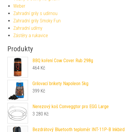
Weber
Zahradní grily s udírnou
Zahradní grily Smoky Fun
Zahradní udírny
Zástěry a rukavice
Produkty
BBQ koření Cow Cover Rub 298g
464
Kč
Grilovací brikety Napoleon 5kg
399
Kč
Nerezový koš Conveggtor pro EGG Large
3 280
Kč
Bezdrátový Bluetooth teploměr INT-11P-B Inkbird