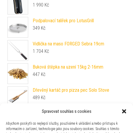
1 990
Kč
Podpalovací talířek pro LotusGrill
349
Kč
Vidlička na maso FORGED Sebra 19cm
1 704
Kč
Buková štěpka na uzení 15kg 2-16mm
447
Kč
Dřevěný kartáč pro pizza pec Solo Stove
489
Kč
Spravovat souhlas s cookies
Plynový vařič Campingaz CAMPING 206 STOVE
699
Kč
Abychom poskytli co nejlepší služby, používáme k ukládání a/nebo přístupu k
informacím o zařízení, technologie jako jsou soubory cookies. Souhlas s těmito