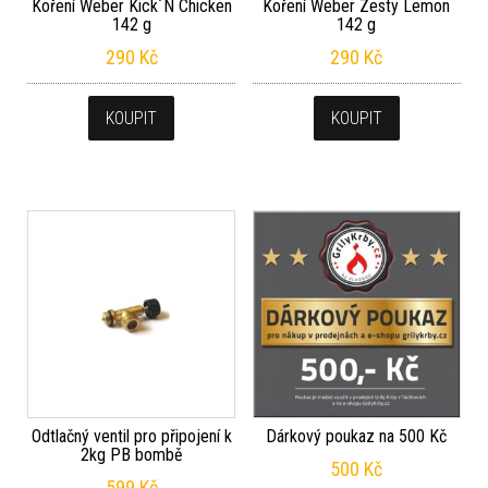
Koření Weber Kick´N Chicken
Koření Weber Zesty Lemon
142 g
142 g
290
Kč
290
Kč
KOUPIT
KOUPIT
Odtlačný ventil pro připojení k
Dárkový poukaz na 500 Kč
2kg PB bombě
500
Kč
599
Kč