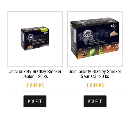
Udící brikety Bradley Smoker
Udící brikety Bradley Smoker
Jabloň 120 ks
5 variací 120 ks
1 649
Kč
1 849
Kč
KOUPIT
KOUPIT