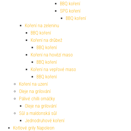
BBQ koření
SPG koření
BBQ koření
Koření na zeleninu
BBQ koření
Koření na drůbež
BBQ koření
Koření na hovězí maso
BBQ koření
Koření na vepřové maso
BBQ koření
Koření na uzení
Oleje na grilování
Pálivé chilli omáčky
Oleje na grilování
Sůl a maldonská sůl
Jednodruhové koření
Kotlové grily Napoleon