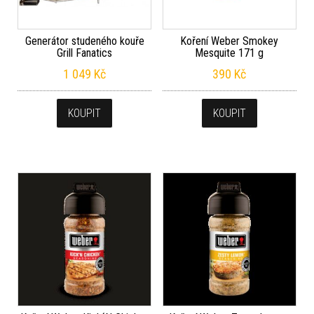
Generátor studeného kouře
Koření Weber Smokey
Grill Fanatics
Mesquite 171 g
1 049
Kč
390
Kč
KOUPIT
KOUPIT