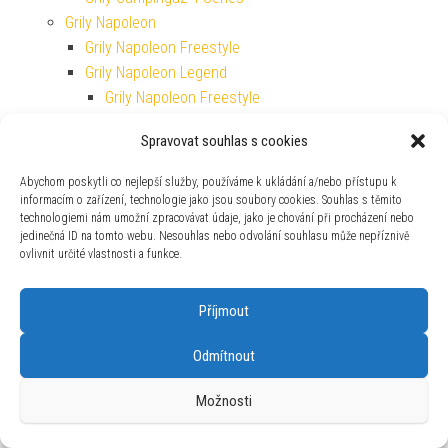
Grily Napoleon
Grily Napoleon Freestyle
Grily Napoleon Legend
Grily Napoleon Freestyle
Grily Napoleon Prestige
Spravovat souhlas s cookies
Grily Napoleon Rogue
Grily Napoleon Travel
Abychom poskytli co nejlepší služby, používáme k ukládání a/nebo přístupu k
Grily Outdoorchef
informacím o zařízení, technologie jako jsou soubory cookies. Souhlas s těmito
technologiemi nám umožní zpracovávat údaje, jako je chování při procházení nebo
Grily Outdoorchef Dualchef
jedinečná ID na tomto webu. Nesouhlas nebo odvolání souhlasu může nepříznivě
Grily Plancha
ovlivnit určité vlastnosti a funkce.
Grily Plancha
Grily Plancha Campingaz
Příjmout
Grily Plancha Pit Boss
Grily Rösle
Odmítnout
Plynové lahve a kartuše
Plynové vařiče Campingaz
Možnosti
Podpalování a topení
Dřevěné uhlí