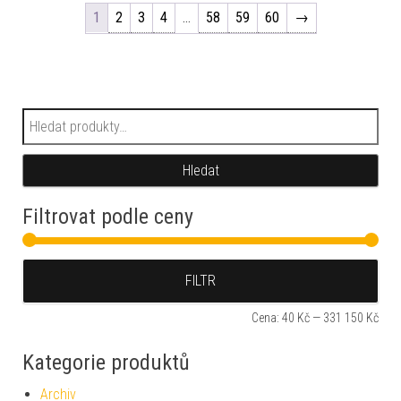
1
2
3
4
…
58
59
60
→
Hledat:
Hledat
Filtrovat podle ceny
Min
Max
FILTR
Cena:
40 Kč
—
331 150 Kč
Kategorie produktů
Archiv