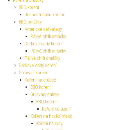
Koření a omáčky
BBQ koření
Jednodruhové koření
BBQ omáčky
Americké delikatesy
Pálivé chilli omáčky
Dárkové sady koření
Pálivé chilli omáčky
Pálivé chilli omáčky
Dárkové sady koření
Grilovací koření
Koření na drůbež
BBQ koření
Grilovací nálevy
BBQ koření
Koření na uzení
Koření na hovězí maso
Koření na ryby