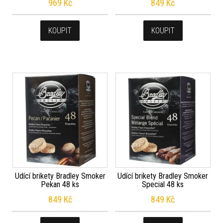
969
Kč
849
Kč
KOUPIT
KOUPIT
Udící brikety Bradley Smoker
Udící brikety Bradley Smoker
Pekan 48 ks
Special 48 ks
849
Kč
849
Kč