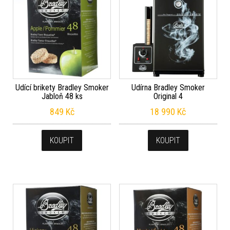
Udící brikety Bradley Smoker
Udírna Bradley Smoker
Jabloň 48 ks
Original 4
849
Kč
18 990
Kč
KOUPIT
KOUPIT