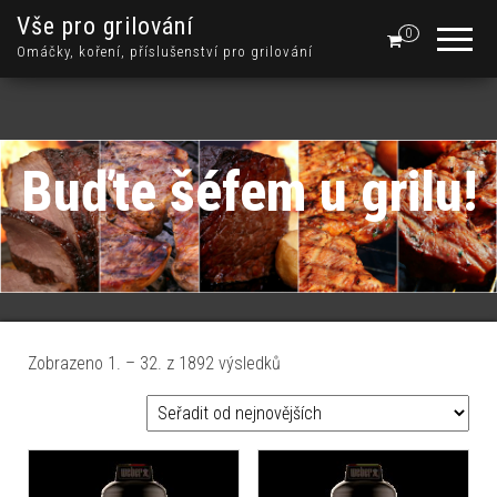
Vše pro grilování
0
Omáčky, koření, příslušenství pro grilování
Buďte šéfem u grilu!
Seřazeno od nejnovějších
Zobrazeno 1. – 32. z 1892 výsledků