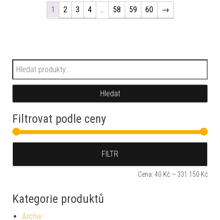
1
2
3
4
…
58
59
60
→
Hledat:
Hledat
Filtrovat podle ceny
Min
Max
FILTR
Cena:
40 Kč
—
331 150 Kč
Kategorie produktů
Archiv