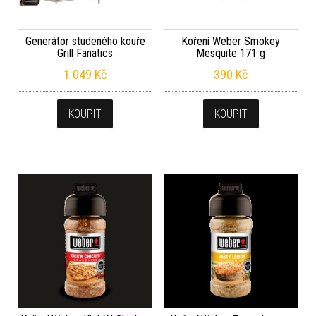
Generátor studeného kouře
Koření Weber Smokey
Grill Fanatics
Mesquite 171 g
1 049
Kč
390
Kč
KOUPIT
KOUPIT