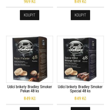
969
Kč
849
Kč
KOUPIT
KOUPIT
Udící brikety Bradley Smoker
Udící brikety Bradley Smoker
Pekan 48 ks
Special 48 ks
849
Kč
849
Kč