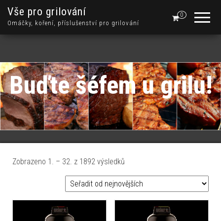
Vše pro grilování
0
Omáčky, koření, příslušenství pro grilování
Buďte šéfem u grilu!
Seřazeno od nejnovějších
Zobrazeno 1. – 32. z 1892 výsledků