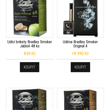
Udící brikety Bradley Smoker
Udírna Bradley Smoker
Jabloň 48 ks
Original 4
849
Kč
18 990
Kč
KOUPIT
KOUPIT