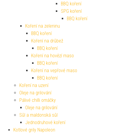
BBQ koření
SPG koření
BBQ koření
Koření na zeleninu
BBQ koření
Koření na drůbež
BBQ koření
Koření na hovězí maso
BBQ koření
Koření na vepřové maso
BBQ koření
Koření na uzení
Oleje na grilování
Pálivé chilli omáčky
Oleje na grilování
Sůl a maldonská sůl
Jednodruhové koření
Kotlové grily Napoleon