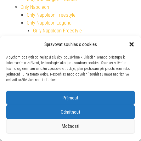
Grily Napoleon
Grily Napoleon Freestyle
Grily Napoleon Legend
Grily Napoleon Freestyle
Grily Napoleon Prestige
Spravovat souhlas s cookies
Grily Napoleon Rogue
Grily Napoleon Travel
Abychom poskytli co nejlepší služby, používáme k ukládání a/nebo přístupu k
Grily Outdoorchef
informacím o zařízení, technologie jako jsou soubory cookies. Souhlas s těmito
technologiemi nám umožní zpracovávat údaje, jako je chování při procházení nebo
Grily Outdoorchef Dualchef
jedinečná ID na tomto webu. Nesouhlas nebo odvolání souhlasu může nepříznivě
Grily Plancha
ovlivnit určité vlastnosti a funkce.
Grily Plancha
Grily Plancha Campingaz
Příjmout
Grily Plancha Pit Boss
Grily Rösle
Odmítnout
Plynové lahve a kartuše
Plynové vařiče Campingaz
Možnosti
Podpalování a topení
Dřevěné uhlí