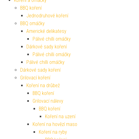
Koření a omáčky
BBQ koření
Jednodruhové koření
BBQ omáčky
Americké delikatesy
Pálivé chilli omáčky
Dárkové sady koření
Pálivé chilli omáčky
Pálivé chilli omáčky
Dárkové sady koření
Grilovací koření
Koření na drůbež
BBQ koření
Grilovací nálevy
BBQ koření
Koření na uzení
Koření na hovězí maso
Koření na ryby