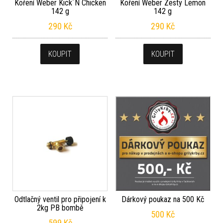
Koření Weber Kick´N Chicken
Koření Weber Zesty Lemon
142 g
142 g
290
Kč
290
Kč
KOUPIT
KOUPIT
Odtlačný ventil pro připojení k
Dárkový poukaz na 500 Kč
2kg PB bombě
500
Kč
599
Kč