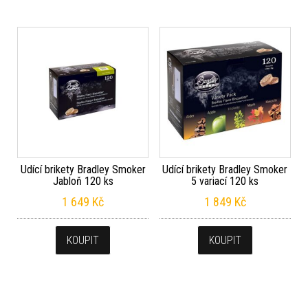
Udící brikety Bradley Smoker
Udící brikety Bradley Smoker
Jabloň 120 ks
5 variací 120 ks
1 649
Kč
1 849
Kč
KOUPIT
KOUPIT