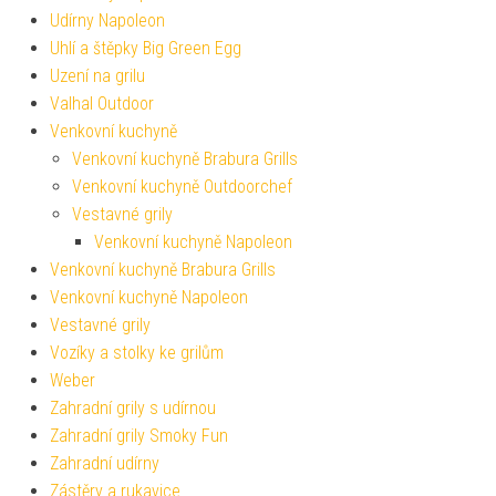
Udírny Napoleon
Uhlí a štěpky Big Green Egg
Uzení na grilu
Valhal Outdoor
Venkovní kuchyně
Venkovní kuchyně Brabura Grills
Venkovní kuchyně Outdoorchef
Vestavné grily
Venkovní kuchyně Napoleon
Venkovní kuchyně Brabura Grills
Venkovní kuchyně Napoleon
Vestavné grily
Vozíky a stolky ke grilům
Weber
Zahradní grily s udírnou
Zahradní grily Smoky Fun
Zahradní udírny
Zástěry a rukavice