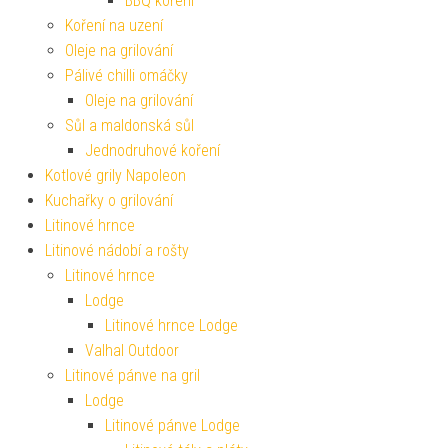
BBQ koření
Koření na uzení
Oleje na grilování
Pálivé chilli omáčky
Oleje na grilování
Sůl a maldonská sůl
Jednodruhové koření
Kotlové grily Napoleon
Kuchařky o grilování
Litinové hrnce
Litinové nádobí a rošty
Litinové hrnce
Lodge
Litinové hrnce Lodge
Valhal Outdoor
Litinové pánve na gril
Lodge
Litinové pánve Lodge