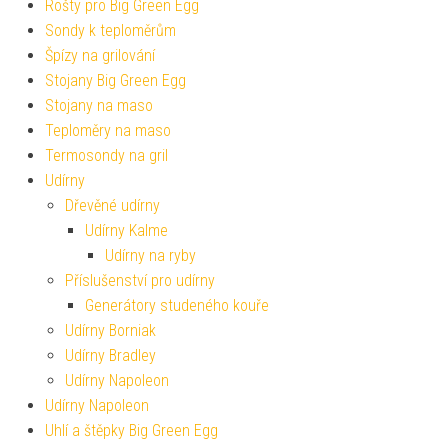
Rošty pro Big Green Egg
Sondy k teploměrům
Špízy na grilování
Stojany Big Green Egg
Stojany na maso
Teploměry na maso
Termosondy na gril
Udírny
Dřevěné udírny
Udírny Kalme
Udírny na ryby
Příslušenství pro udírny
Generátory studeného kouře
Udírny Borniak
Udírny Bradley
Udírny Napoleon
Udírny Napoleon
Uhlí a štěpky Big Green Egg