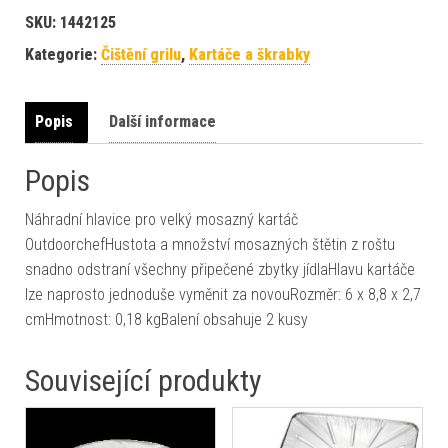
SKU:
1442125
Kategorie:
Čištění grilu
,
Kartáče a škrabky
Popis
Další informace
Popis
Náhradní hlavice pro velký mosazný kartáč
OutdoorchefHustota a množství mosazných štětin z roštu
snadno odstraní všechny připečené zbytky jídlaHlavu kartáče
lze naprosto jednoduše vyměnit za novouRozměr: 6 x 8,8 x 2,7
cmHmotnost: 0,18 kgBalení obsahuje 2 kusy
Související produkty