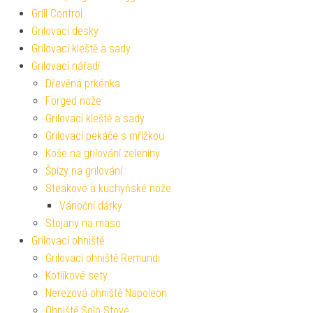
Grill Control
Grilovací desky
Grilovací kleště a sady
Grilovací nářadí
Dřevěná prkénka
Forged nože
Grilovací kleště a sady
Grilovací pekáče s mřížkou
Koše na grilování zeleniny
Špízy na grilování
Steakové a kuchyňské nože
Vánoční dárky
Stojany na maso
Grilovací ohniště
Grilovací ohniště Remundi
Kotlíkové sety
Nerezová ohniště Napoleon
Ohniště Solo Stove