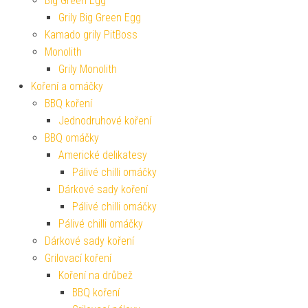
Big Green Egg
Grily Big Green Egg
Kamado grily PitBoss
Monolith
Grily Monolith
Koření a omáčky
BBQ koření
Jednodruhové koření
BBQ omáčky
Americké delikatesy
Pálivé chilli omáčky
Dárkové sady koření
Pálivé chilli omáčky
Pálivé chilli omáčky
Dárkové sady koření
Grilovací koření
Koření na drůbež
BBQ koření