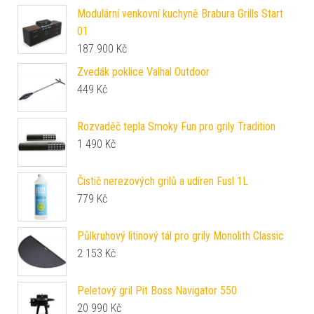
Modulární venkovní kuchyně Brabura Grills Start
01
187 900
Kč
Zvedák poklice Valhal Outdoor
449
Kč
Rozvaděč tepla Smoky Fun pro grily Tradition
1 490
Kč
Čistič nerezových grilů a udíren Fusl 1L
779
Kč
Půlkruhový litinový tál pro grily Monolith Classic
2 153
Kč
Peletový gril Pit Boss Navigator 550
20 990
Kč