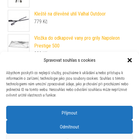
Kleště na dřevěné uhlí Valhal Outdoor
779
Kč
Vložka do odkapové vany pro grily Napoleon
Prestige 500
389
Kč
Spravovat souhlas s cookies
Moravská klobása Premium 200g Mistr Málek
120
Kč
Abychom poskytli co nejlepší služby, používáme k ukládání a/nebo přístupu k
informacím o zařízení, technologie jako jsou soubory cookies. Souhlas s těmito
technologiemi nám umožní zpracovávat údaje, jako je chování při procházení nebo
Středová grilovací mřížka pro Remundi S
jedinečná ID na tomto webu. Nesouhlas nebo odvolání souhlasu může nepříznivě
2 499
Kč
ovlivnit určité vlastnosti a funkce.
Příjmout
Odmítnout
Používáme WordPress (v češtině).
|
Šablona: Bulk Shop
| ACIT