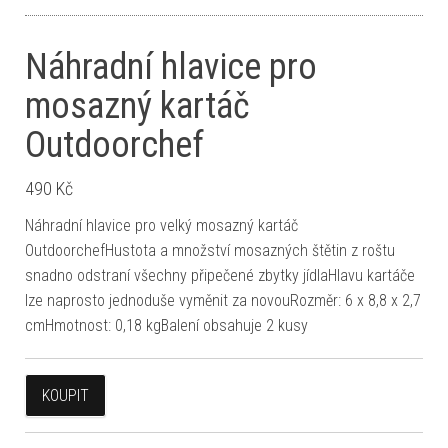
Náhradní hlavice pro
mosazný kartáč
Outdoorchef
490
Kč
Náhradní hlavice pro velký mosazný kartáč
OutdoorchefHustota a množství mosazných štětin z roštu
snadno odstraní všechny připečené zbytky jídlaHlavu kartáče
lze naprosto jednoduše vyměnit za novouRozměr: 6 x 8,8 x 2,7
cmHmotnost: 0,18 kgBalení obsahuje 2 kusy
KOUPIT