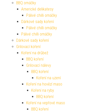
BBQ omáčky
Americké delikatesy
Pálivé chilli omáčky
Dárkové sady koření
Pálivé chilli omáčky
Pálivé chilli omáčky
Dárkové sady koření
Grilovací koření
Koření na drůbež
BBQ koření
Grilovací nálevy
BBQ koření
Koření na uzení
Koření na hovězí maso
Koření na ryby
BBQ koření
Koření na vepřové maso
BBQ koření