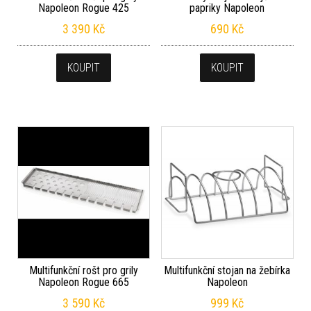
Napoleon Rogue 425
papriky Napoleon
3 390
Kč
690
Kč
KOUPIT
KOUPIT
Multifunkční rošt pro grily
Multifunkční stojan na žebírka
Napoleon Rogue 665
Napoleon
3 590
Kč
999
Kč