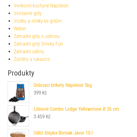
Venkovní kuchyně Napoleon
Vestavné grily
Vozíky a stolky ke grilům
Weber
Zahradní grily s udírnou
Zahradní grily Smoky Fun
Zahradní udírny
Zástěry a rukavice
Produkty
Grilovací brikety Napoleon 5kg
399
Kč
Litinové Combo Lodge Yellowstone Ø 26 cm
3 459
Kč
Udící štěpka Borniak Javor 10 l