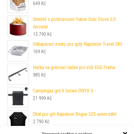
649
Kč
Ohniště s podstavcem Yukon Solo Stove 2.0
červené
13 790
Kč
Odkapávací misky pro grily Napoleon Travel 285
169
Kč
Háčky na grilovací náčiní pro stůl EGG Frame
985
Kč
Campingaz gril 4 Series ONYX S
21 999
Kč
Obal pro gril Napoleon Rogue 525 univerzální
2 790
Kč