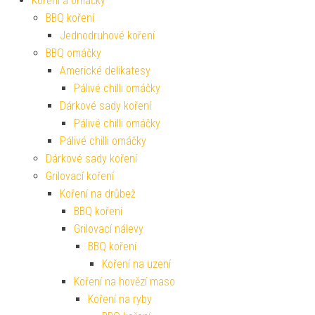
Koření a omáčky
BBQ koření
Jednodruhové koření
BBQ omáčky
Americké delikatesy
Pálivé chilli omáčky
Dárkové sady koření
Pálivé chilli omáčky
Pálivé chilli omáčky
Dárkové sady koření
Grilovací koření
Koření na drůbež
BBQ koření
Grilovací nálevy
BBQ koření
Koření na uzení
Koření na hovězí maso
Koření na ryby