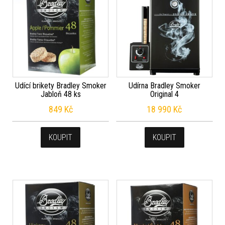
Udící brikety Bradley Smoker
Udírna Bradley Smoker
Jabloň 48 ks
Original 4
849
Kč
18 990
Kč
KOUPIT
KOUPIT