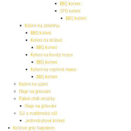
BBQ koření
SPG koření
BBQ koření
Koření na zeleninu
BBQ koření
Koření na drůbež
BBQ koření
Koření na hovězí maso
BBQ koření
Koření na vepřové maso
BBQ koření
Koření na uzení
Oleje na grilování
Pálivé chilli omáčky
Oleje na grilování
Sůl a maldonská sůl
Jednodruhové koření
Kotlové grily Napoleon