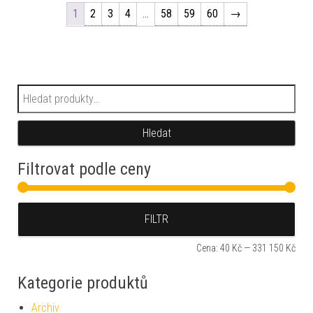
1
2
3
4
…
58
59
60
→
Hledat:
Hledat
Filtrovat podle ceny
Min
Max
FILTR
Cena:
40 Kč
—
331 150 Kč
Kategorie produktů
Archiv