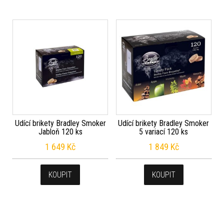
Udící brikety Bradley Smoker
Udící brikety Bradley Smoker
Jabloň 120 ks
5 variací 120 ks
1 649
Kč
1 849
Kč
KOUPIT
KOUPIT