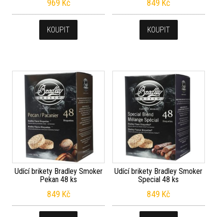
969
Kč
849
Kč
KOUPIT
KOUPIT
Udící brikety Bradley Smoker
Udící brikety Bradley Smoker
Pekan 48 ks
Special 48 ks
849
Kč
849
Kč