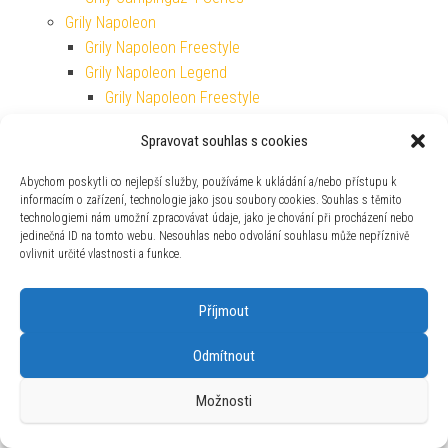
Grily Napoleon
Grily Napoleon Freestyle
Grily Napoleon Legend
Grily Napoleon Freestyle
Grily Napoleon Prestige
Spravovat souhlas s cookies
Grily Napoleon Rogue
Grily Napoleon Travel
Abychom poskytli co nejlepší služby, používáme k ukládání a/nebo přístupu k
Grily Outdoorchef
informacím o zařízení, technologie jako jsou soubory cookies. Souhlas s těmito
technologiemi nám umožní zpracovávat údaje, jako je chování při procházení nebo
Grily Outdoorchef Dualchef
jedinečná ID na tomto webu. Nesouhlas nebo odvolání souhlasu může nepříznivě
Grily Plancha
ovlivnit určité vlastnosti a funkce.
Grily Plancha
Grily Plancha Campingaz
Příjmout
Grily Plancha Pit Boss
Grily Rösle
Odmítnout
Plynové lahve a kartuše
Plynové vařiče Campingaz
Možnosti
Podpalování a topení
Dřevěné uhlí