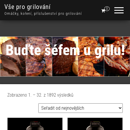
Vše pro grilování
0
Omáčky, koření, příslušenství pro grilování
Buďte šéfem u grilu!
Seřazeno od nejnovějších
Zobrazeno 1. – 32. z 1892 výsledků