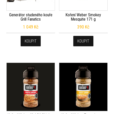
Generátor studeného kouře
Koření Weber Smokey
Grill Fanatics
Mesquite 171 g
1 049
Kč
390
Kč
KOUPIT
KOUPIT