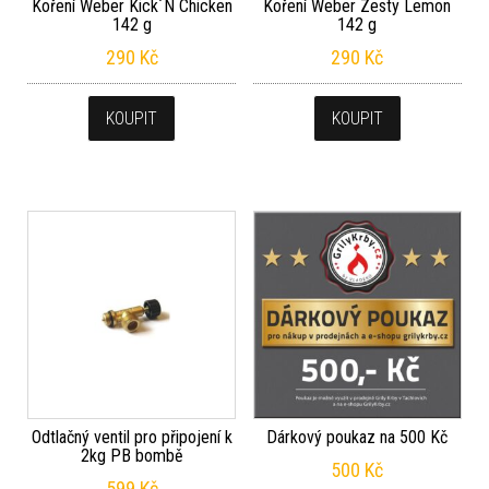
Koření Weber Kick´N Chicken
Koření Weber Zesty Lemon
142 g
142 g
290
Kč
290
Kč
KOUPIT
KOUPIT
Odtlačný ventil pro připojení k
Dárkový poukaz na 500 Kč
2kg PB bombě
500
Kč
599
Kč