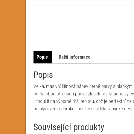
Popis
Další informace
Popis
Velká, masivní litinová pánev černé barvy s hladký
cmNa obou stranách pánve žlábek pro snadné vylévá
litinouLitina výborně drží teplotu, což je perfektní n
na plynovém sporáku, indukční i sklokeramické desc
Související produkty