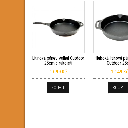
Litinová pánev Valhal Outdoor
Hluboká litinová pá
25cm s rukojetí
Outdoor 2
1 099
Kč
1 149
K
KOUPIT
KOUPIT