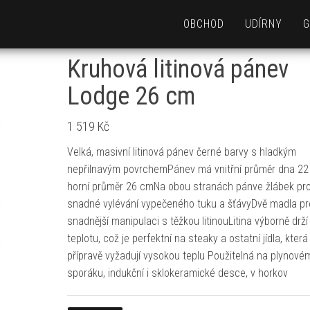
OBCHOD
UDÍRNY
G
Kruhová litinová pánev
Lodge 26 cm
1 519
Kč
Velká, masivní litinová pánev černé barvy s hladkým
nepřilnavým povrchemPánev má vnitřní průměr dna 22
horní průměr 26 cmNa obou stranách pánve žlábek pr
snadné vylévání vypečeného tuku a šťávyDvě madla pr
snadnější manipulaci s těžkou litinouLitina výborně drží
teplotu, což je perfektní na steaky a ostatní jídla, kter
přípravě vyžadují vysokou teplu Použitelná na plynové
sporáku, indukční i sklokeramické desce, v horkov