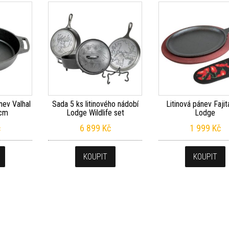
nev Valhal
Sada 5 ks litinového nádobí
Litinová pánev Fajit
5cm
Lodge Wildlife set
Lodge
č
6 899
Kč
1 999
Kč
KOUPIT
KOUPIT