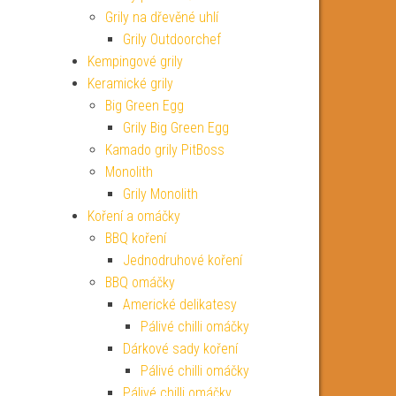
Grily na dřevěné uhlí
Grily Outdoorchef
Kempingové grily
Keramické grily
Big Green Egg
Grily Big Green Egg
Kamado grily PitBoss
Monolith
Grily Monolith
Koření a omáčky
BBQ koření
Jednodruhové koření
BBQ omáčky
Americké delikatesy
Pálivé chilli omáčky
Dárkové sady koření
Pálivé chilli omáčky
Pálivé chilli omáčky