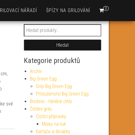
0
RILOVACÍ NÁŘADÍ
ŠPÍZY NA GRILOVÁNÍ
Hledat:
Hledat
Kategorie produktů
Archiv
 cm,
Big Green Egg
o
Grily Big Green Egg
o
Příslušenství Big Green Egg
Bricknic - hliněné cihly
á ke své
Čištění grilu
m
Čistící přípravky
Misky na tuk
Kartáče a škrabky