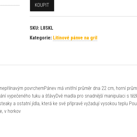
KOUPIT
SKU:
L8SKL
Kategorie:
Litinové pánve na gril
m nepřilnavým povrchemPánev má vnitřní průměr dna 22 cm, horní prům
ní vypečeného tuku a šťávyDvě madla pro snadnější manipulaci s těž
a steaky a ostatní jídla, která ke své přípravě vyžadují vysokou teplu Pou
e, v horkov