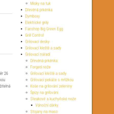
Misky na tuk
Dřevěná prkénka
Dymboxy
Elektrické grily
Fanshop Big Green Egg
Grill Control
Grilovací desky
Grilovací kleště a sady
Grilovací nářadí
Dřevěná prkénka
Forged nože
ěr 26
Grilovací kleště a sady
kou
Grilovací pekáče s mřížkou
žitelná
Koše na grilování zeleniny
Špízy na grilování
Steakové a kuchyňské nože
Vánoční dárky
Stojany na maso